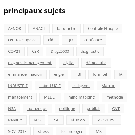
principaux sujets
AFNOR
ANACT
baromètre
Centrale Ethique
centralesupelec
cfdt
CJD
confiance
COP21
CSR
Diag26000
diagnostic
diagnostic management
digital
démocratie
emmanuel macron
engie
FBI
formitel
IA
INDUSTRIE
Label LUCIE
lediag.net
Macron
management
MEDEF
mind mapping
méthode
NSA
numérique
politique
publicis
QVT
Renault
RPS
RSE
réunion
SCORE RSE
SQVT2017
stress
Technologia
TMS