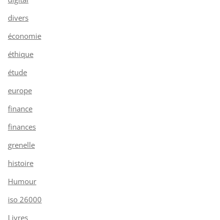
divers
économie
éthique
étude
europe
finance
finances
grenelle
histoire
Humour
iso 26000
Livres