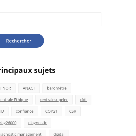
hercher :
rincipaux sujets
AFNOR
ANACT
baromètre
entrale Ethique
centralesupelec
cfdt
JD
confiance
COP21
CSR
iag26000
diagnostic
iagnostic management
digital