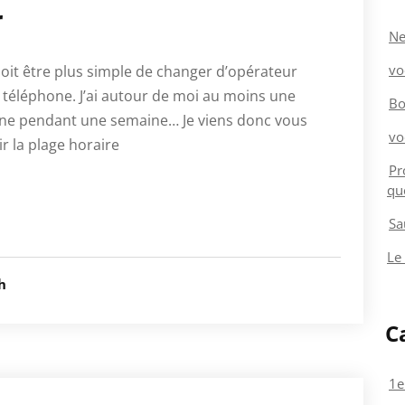
r
Ne
vo
oit être plus simple de changer d’opérateur
téléphone. J’ai autour de moi au moins une
Bo
one pendant une semaine… Je viens donc vous
vo
r la plage horaire
Pr
qu
Sa
Le
h
C
1e