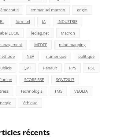
émocratie
emmanuel macron
engie
BI
formitel
IA
INDUSTRIE
abel LUCIE
lediag.net
Macron
management
MEDEF
mind mapping
méthode
NSA
numérique
politique
ublicis
QVT
Renault
RPS
RSE
éunion
SCORE RSE
SQVT2017
tress
Technologia
TMS
VEOLIA
nergie
éthique
rticles récents