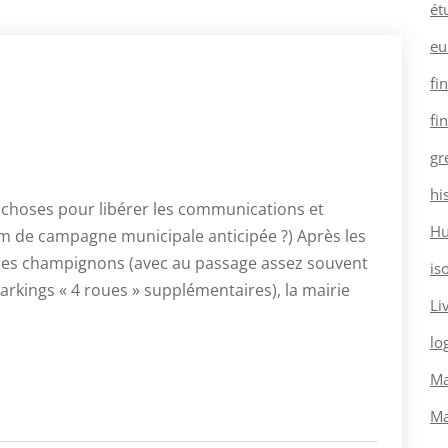
ét
eu
fi
fi
gr
hi
choses pour libérer les communications et
H
fum de campagne municipale anticipée ?) Après les
des champignons (avec au passage assez souvent
is
arkings « 4 roues » supplémentaires), la mairie
Li
log
Ma
Ma