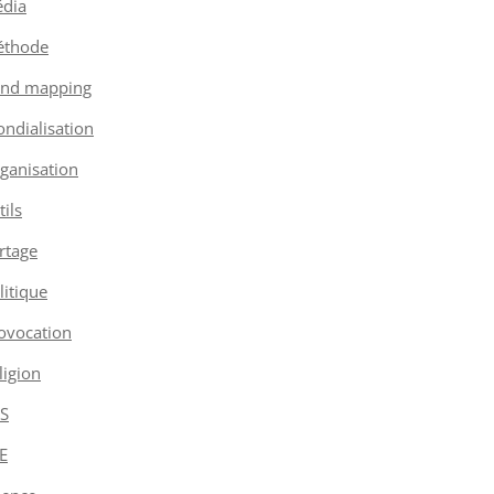
dia
thode
nd mapping
ndialisation
ganisation
tils
rtage
litique
ovocation
ligion
S
E