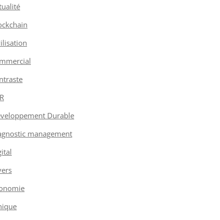
tualité
ockchain
vilisation
mmercial
ntraste
R
veloppement Durable
agnostic management
ital
vers
onomie
hique