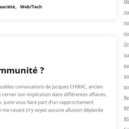
Mé
société
Web/Tech
mé
mi
mo
Or
ou
pa
immunité ?
po
ssibles convocations de Jacques CHIRAC, ancien
pr
 cerner son implication dans différentes affaires.
Re
n. Juste vous faire part d’un rapprochement
RP
n me rasant (n’y voyez aucune allusion déplacée
RS