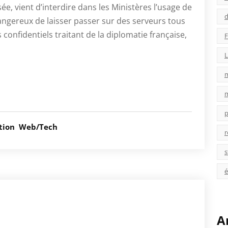
ée, vient d’interdire dans les Ministères l’usage de
d
angereux de laisser passer sur des serveurs tous
onfidentiels traitant de la diplomatie française,
F
L
p
tion
Web/Tech
r
s
é
A