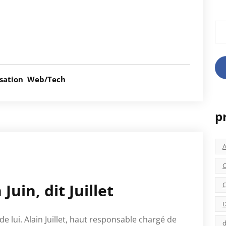
Rec
sation
Web/Tech
p
C
C
Juin, dit Juillet
D
 de lui. Alain Juillet, haut responsable chargé de
d