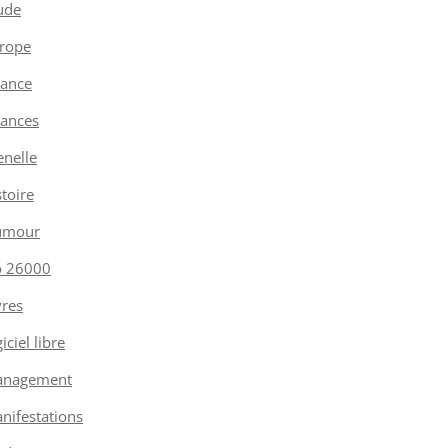
ude
rope
nance
nances
enelle
stoire
umour
o 26000
vres
iciel libre
nagement
nifestations