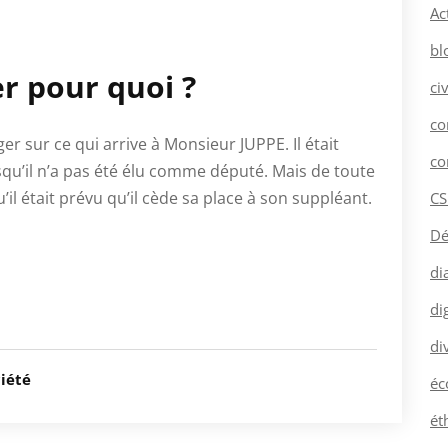
Ac
bl
er pour quoi ?
ci
co
 sur ce qui arrive à Monsieur JUPPE. Il était
co
squ’il n’a pas été élu comme député. Mais de toute
’il était prévu qu’il cède sa place à son suppléant.
CS
Dé
di
dig
di
ciété
éc
ét