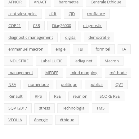
AFNOR
ANACT
baromètre
Centrale Ethique
centralesupelec
cfdt
CJD
confiance
COP21
CSR
Diag26000
diagnostic
diagnostic management
digital
démocratie
emmanuel macron
engie
FBI
formitel
IA
INDUSTRIE
Label LUCIE
lediag.net
Macron
management
MEDEF
mind mapping
méthode
NSA
numérique
politique
publicis
QVT
Renault
RPS
RSE
réunion
SCORE RSE
SQVT2017
stress
Technologia
TMS
VEOLIA
énergie
éthique