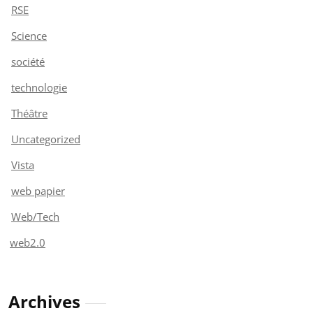
RSE
Science
société
technologie
Théâtre
Uncategorized
Vista
web papier
Web/Tech
web2.0
Archives