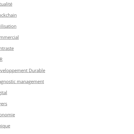
tualité
ockchain
vilisation
mmercial
ntraste
R
veloppement Durable
agnostic management
ital
vers
onomie
hique