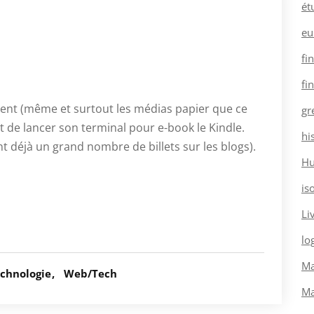
ét
eu
fi
fi
rlent (même et surtout les médias papier que ce
gr
nt de lancer son terminal pour e-book le Kindle.
hi
nt déjà un grand nombre de billets sur les blogs).
H
is
Li
log
Ma
echnologie
Web/Tech
Ma