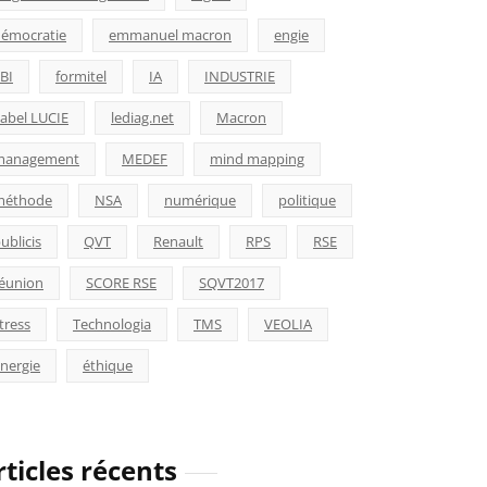
émocratie
emmanuel macron
engie
BI
formitel
IA
INDUSTRIE
abel LUCIE
lediag.net
Macron
management
MEDEF
mind mapping
méthode
NSA
numérique
politique
ublicis
QVT
Renault
RPS
RSE
éunion
SCORE RSE
SQVT2017
tress
Technologia
TMS
VEOLIA
nergie
éthique
rticles récents