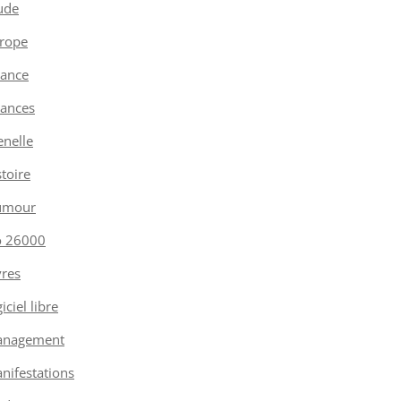
ude
rope
nance
nances
enelle
stoire
umour
o 26000
vres
iciel libre
nagement
nifestations