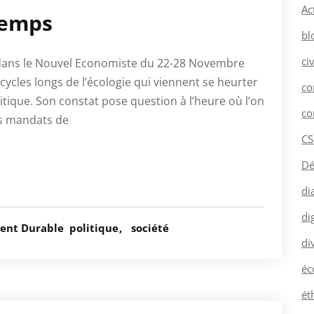
Ac
temps
bl
ci
le dans le Nouvel Economiste du 22-28 Novembre
cycles longs de l’écologie qui viennent se heurter
co
itique. Son constat pose question à l’heure où l’on
co
es mandats de
CS
Dé
di
dig
ent Durable
politique
société
di
éc
ét