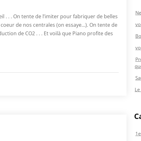
Ne
il . . . On tente de l’imiter pour fabriquer de belles
vo
e coeur de nos centrales (on essaye…). On tente de
uction de CO2 . . . Et voilà que Piano profite des
Bo
vo
Pr
qu
Sa
Le
C
1e