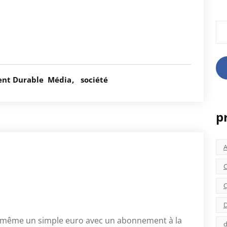
Rec
nt Durable
Média
société
p
C
C
D
re même un simple euro avec un abonnement à la
d