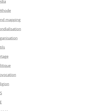
dia
thode
nd mapping
ndialisation
ganisation
tils
rtage
litique
ovocation
ligion
S
E