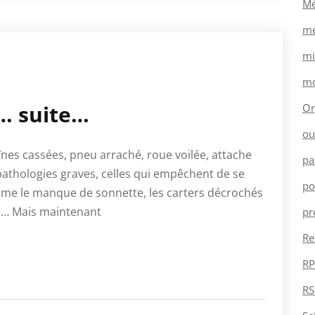
Mé
mé
mi
mo
 … suite…
Or
ou
aînes cassées, pneu arraché, roue voilée, attache
pa
s pathologies graves, celles qui empêchent de se
po
mme le manque de sonnette, les carters décrochés
ru… Mais maintenant
pr
Re
RP
RS