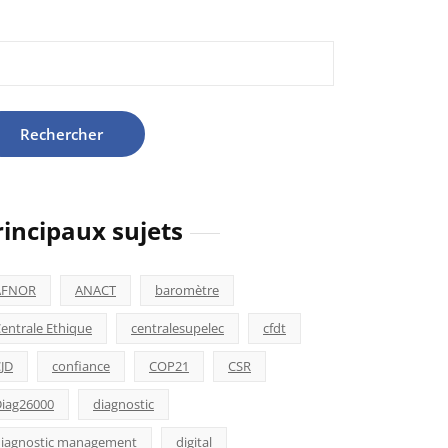
hercher :
rincipaux sujets
AFNOR
ANACT
baromètre
entrale Ethique
centralesupelec
cfdt
JD
confiance
COP21
CSR
iag26000
diagnostic
iagnostic management
digital