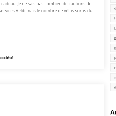
n cadeau. Je ne sais pas combien de cautions de
d
services Velib mais le nombre de vélos sortis du
F
L
société
p
r
s
é
A