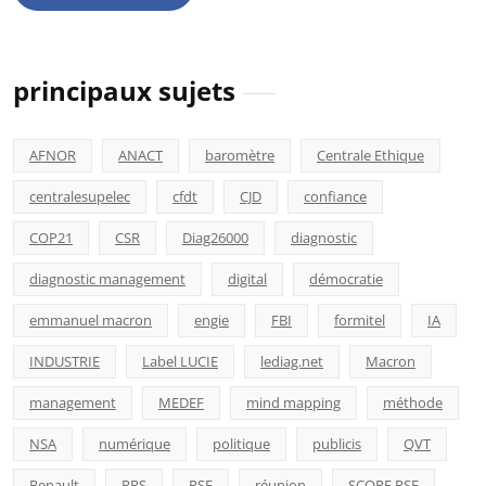
principaux sujets
AFNOR
ANACT
baromètre
Centrale Ethique
centralesupelec
cfdt
CJD
confiance
COP21
CSR
Diag26000
diagnostic
diagnostic management
digital
démocratie
emmanuel macron
engie
FBI
formitel
IA
INDUSTRIE
Label LUCIE
lediag.net
Macron
management
MEDEF
mind mapping
méthode
NSA
numérique
politique
publicis
QVT
Renault
RPS
RSE
réunion
SCORE RSE