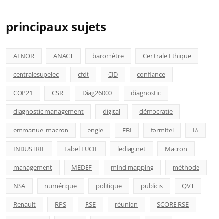
principaux sujets
AFNOR
ANACT
baromètre
Centrale Ethique
centralesupelec
cfdt
CJD
confiance
COP21
CSR
Diag26000
diagnostic
diagnostic management
digital
démocratie
emmanuel macron
engie
FBI
formitel
IA
INDUSTRIE
Label LUCIE
lediag.net
Macron
management
MEDEF
mind mapping
méthode
NSA
numérique
politique
publicis
QVT
Renault
RPS
RSE
réunion
SCORE RSE