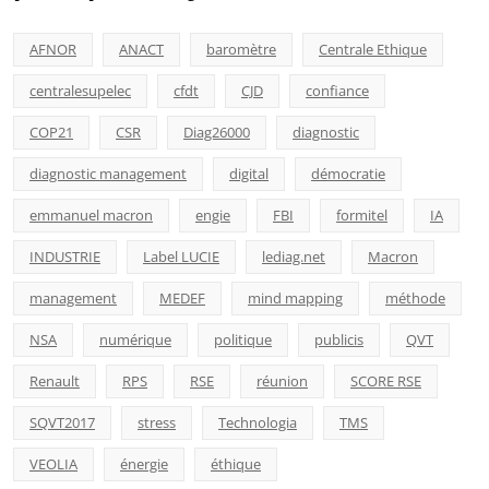
AFNOR
ANACT
baromètre
Centrale Ethique
centralesupelec
cfdt
CJD
confiance
COP21
CSR
Diag26000
diagnostic
diagnostic management
digital
démocratie
emmanuel macron
engie
FBI
formitel
IA
INDUSTRIE
Label LUCIE
lediag.net
Macron
management
MEDEF
mind mapping
méthode
NSA
numérique
politique
publicis
QVT
Renault
RPS
RSE
réunion
SCORE RSE
SQVT2017
stress
Technologia
TMS
VEOLIA
énergie
éthique