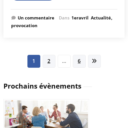
Un commentaire
Dans
1eravril
Actualité
provocation
Pagination
1
2
…
6
des
publications
Prochains évènements