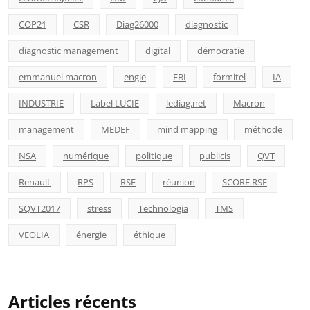
COP21
CSR
Diag26000
diagnostic
diagnostic management
digital
démocratie
emmanuel macron
engie
FBI
formitel
IA
INDUSTRIE
Label LUCIE
lediag.net
Macron
management
MEDEF
mind mapping
méthode
NSA
numérique
politique
publicis
QVT
Renault
RPS
RSE
réunion
SCORE RSE
SQVT2017
stress
Technologia
TMS
VEOLIA
énergie
éthique
Articles récents