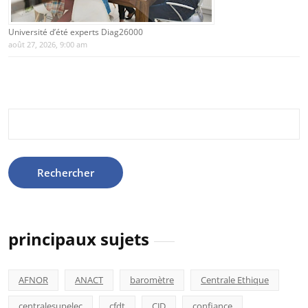
Université d’été experts Diag26000
août 27, 2026, 9:00 am
Rechercher :
principaux sujets
AFNOR
ANACT
baromètre
Centrale Ethique
centralesupelec
cfdt
CJD
confiance