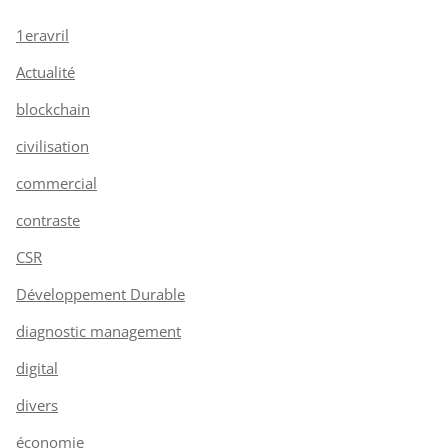
1eravril
Actualité
blockchain
civilisation
commercial
contraste
CSR
Développement Durable
diagnostic management
digital
divers
économie