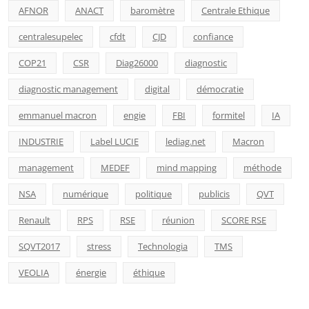
AFNOR
ANACT
baromètre
Centrale Ethique
centralesupelec
cfdt
CJD
confiance
COP21
CSR
Diag26000
diagnostic
diagnostic management
digital
démocratie
emmanuel macron
engie
FBI
formitel
IA
INDUSTRIE
Label LUCIE
lediag.net
Macron
management
MEDEF
mind mapping
méthode
NSA
numérique
politique
publicis
QVT
Renault
RPS
RSE
réunion
SCORE RSE
SQVT2017
stress
Technologia
TMS
VEOLIA
énergie
éthique