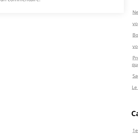
Ne
vo
Bo
vo
Pr
qu
Sa
Le
C
1e