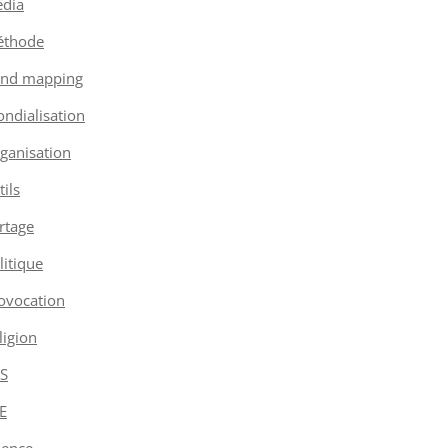
dia
thode
nd mapping
ndialisation
ganisation
tils
rtage
litique
ovocation
ligion
S
E
ience