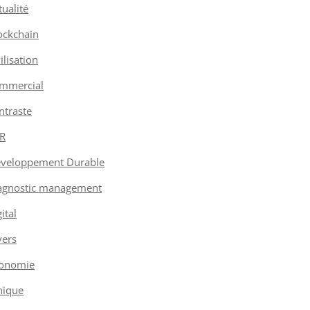
tualité
ockchain
vilisation
mmercial
ntraste
R
veloppement Durable
agnostic management
ital
vers
onomie
hique