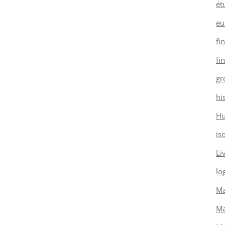
ét
eu
fi
fi
gr
hi
H
is
Li
log
Ma
Ma