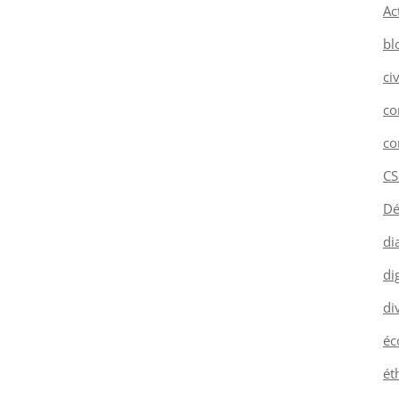
Ac
bl
ci
co
co
CS
Dé
di
dig
di
éc
ét