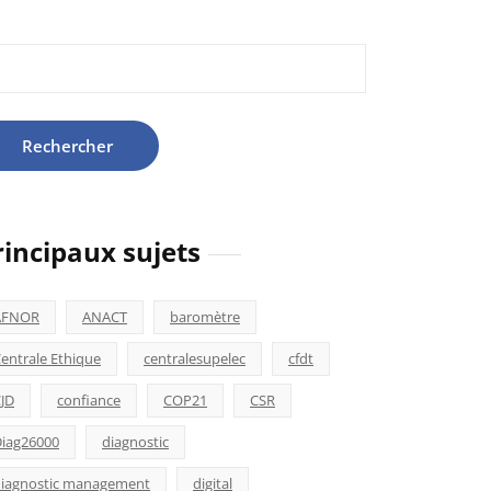
hercher :
rincipaux sujets
AFNOR
ANACT
baromètre
entrale Ethique
centralesupelec
cfdt
JD
confiance
COP21
CSR
iag26000
diagnostic
iagnostic management
digital