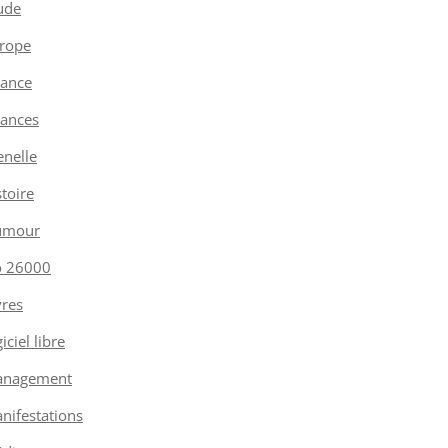
ude
rope
nance
nances
enelle
stoire
umour
o 26000
vres
iciel libre
nagement
nifestations