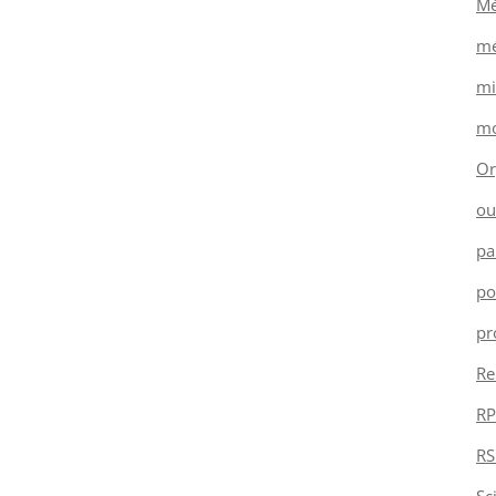
Mé
mé
mi
mo
Or
ou
pa
po
pr
Re
RP
RS
Sc