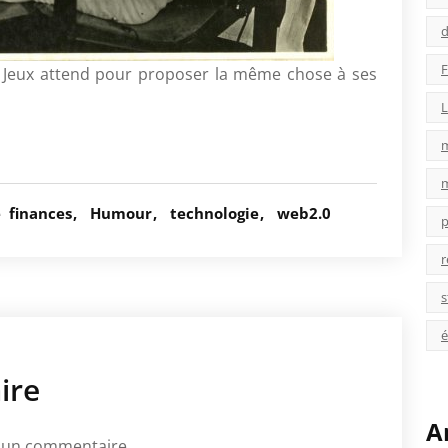
d
F
 Jeux attend pour proposer la même chose à ses
L
é
finances
Humour
technologie
web2.0
p
r
s
é
ire
A
 un commentaire.