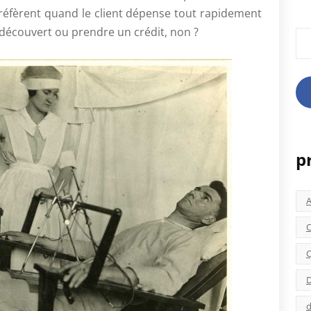
s préfèrent quand le client dépense tout rapidement
e découvert ou prendre un crédit, non ?
Rec
p
C
C
D
d