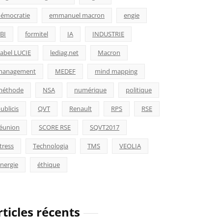
émocratie
emmanuel macron
engie
BI
formitel
IA
INDUSTRIE
abel LUCIE
lediag.net
Macron
management
MEDEF
mind mapping
méthode
NSA
numérique
politique
ublicis
QVT
Renault
RPS
RSE
éunion
SCORE RSE
SQVT2017
tress
Technologia
TMS
VEOLIA
nergie
éthique
rticles récents