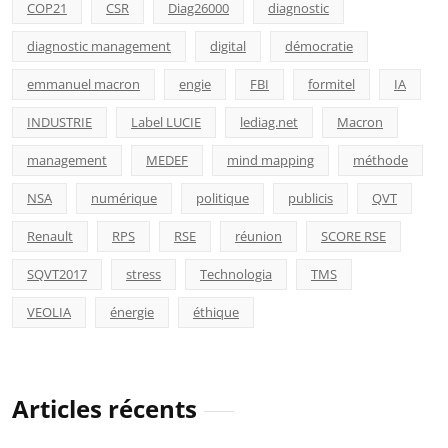
COP21
CSR
Diag26000
diagnostic
diagnostic management
digital
démocratie
emmanuel macron
engie
FBI
formitel
IA
INDUSTRIE
Label LUCIE
lediag.net
Macron
management
MEDEF
mind mapping
méthode
NSA
numérique
politique
publicis
QVT
Renault
RPS
RSE
réunion
SCORE RSE
SQVT2017
stress
Technologia
TMS
VEOLIA
énergie
éthique
Articles récents