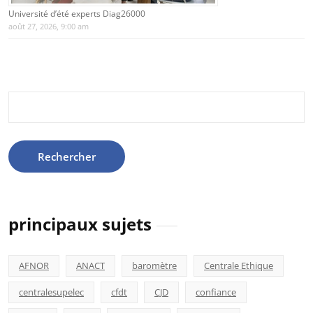
Université d’été experts Diag26000
août 27, 2026, 9:00 am
Rechercher :
principaux sujets
AFNOR
ANACT
baromètre
Centrale Ethique
centralesupelec
cfdt
CJD
confiance