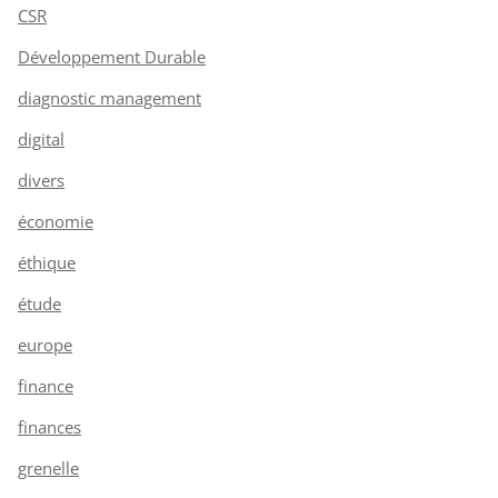
CSR
Développement Durable
diagnostic management
digital
divers
économie
éthique
étude
europe
finance
finances
grenelle