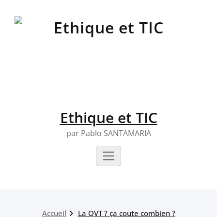
Skip
to
content
Ethique et TIC
par Pablo SANTAMARIA
Accueil
La QVT ? ça coute combien ?