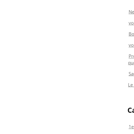
Ne
vo
Bo
vo
Pr
qu
Sa
Le
C
1e