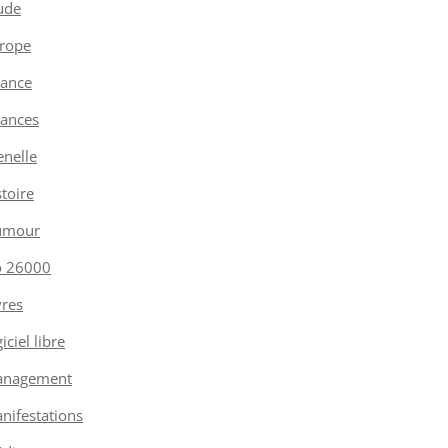
ude
rope
nance
nances
enelle
stoire
umour
o 26000
vres
iciel libre
nagement
nifestations