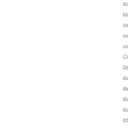
Ac
bl
ci
co
co
CS
Dé
di
dig
di
éc
ét