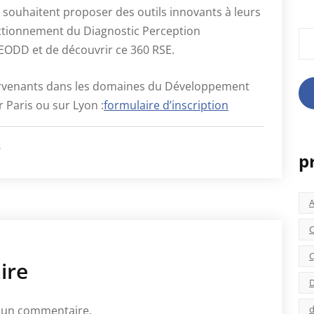
 souhaitent proposer des outils innovants à leurs
nctionnement du Diagnostic Perception
Rec
EODD et de découvrir ce 360 RSE.
ntervenants dans les domaines du Développement
r Paris ou sur Lyon :
formulaire d’inscription
é
p
C
C
ire
D
d
 un commentaire.