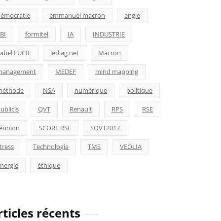
émocratie
emmanuel macron
engie
BI
formitel
IA
INDUSTRIE
abel LUCIE
lediag.net
Macron
management
MEDEF
mind mapping
méthode
NSA
numérique
politique
ublicis
QVT
Renault
RPS
RSE
éunion
SCORE RSE
SQVT2017
tress
Technologia
TMS
VEOLIA
nergie
éthique
rticles récents