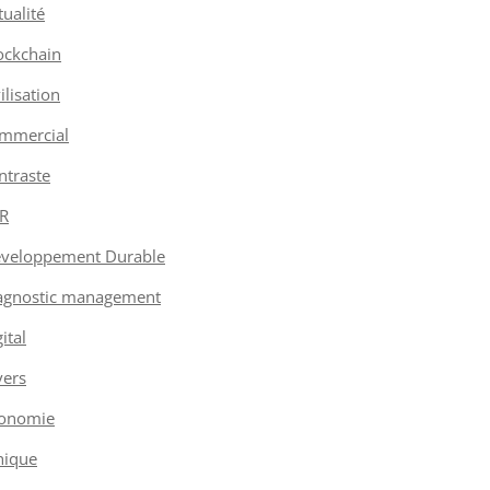
tualité
ockchain
vilisation
mmercial
ntraste
R
veloppement Durable
agnostic management
ital
vers
onomie
hique