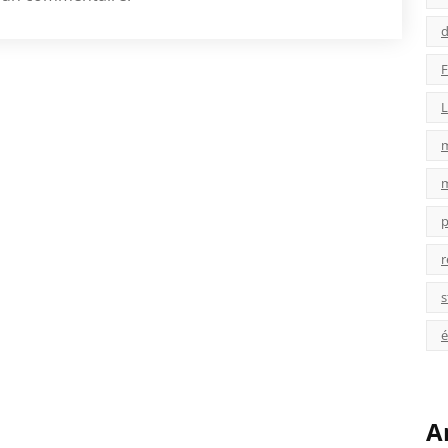
d
F
L
p
r
s
é
A