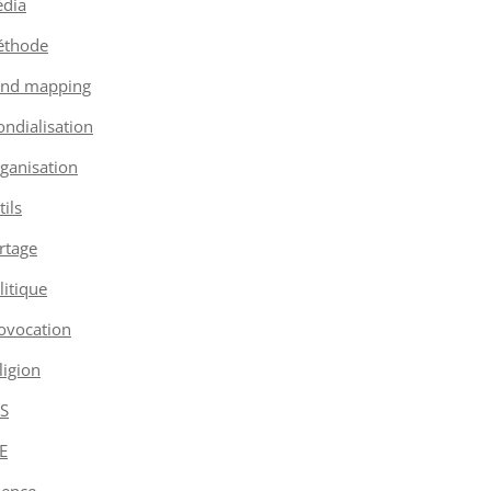
dia
thode
nd mapping
ndialisation
ganisation
tils
rtage
litique
ovocation
ligion
S
E
ience