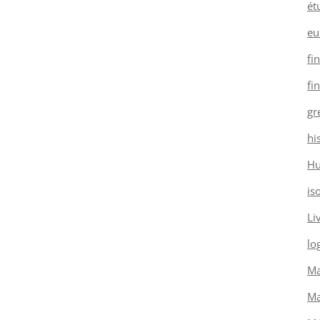
ét
eu
fi
fi
gr
hi
H
is
Li
log
Ma
Ma