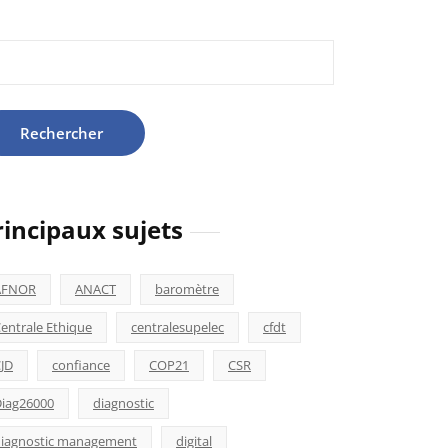
hercher :
rincipaux sujets
AFNOR
ANACT
baromètre
entrale Ethique
centralesupelec
cfdt
JD
confiance
COP21
CSR
iag26000
diagnostic
iagnostic management
digital