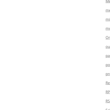
Mé
mé
mi
mo
Or
ou
pa
po
pr
Re
RP
RS
Sc