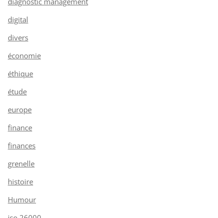
diagnostic management
digital
divers
économie
éthique
étude
europe
finance
finances
grenelle
histoire
Humour
iso 26000