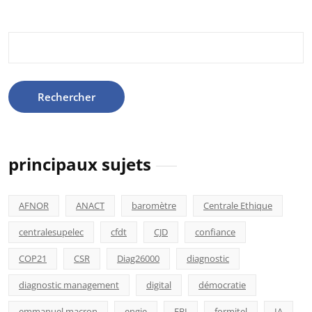
Rechercher :
principaux sujets
AFNOR
ANACT
baromètre
Centrale Ethique
centralesupelec
cfdt
CJD
confiance
COP21
CSR
Diag26000
diagnostic
diagnostic management
digital
démocratie
emmanuel macron
engie
FBI
formitel
IA