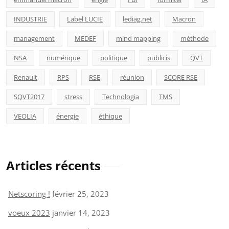
INDUSTRIE
Label LUCIE
lediag.net
Macron
management
MEDEF
mind mapping
méthode
NSA
numérique
politique
publicis
QVT
Renault
RPS
RSE
réunion
SCORE RSE
SQVT2017
stress
Technologia
TMS
VEOLIA
énergie
éthique
Articles récents
Netscoring !
février 25, 2023
voeux 2023
janvier 14, 2023