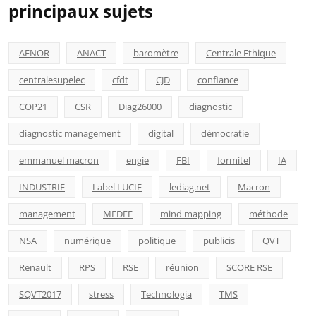
principaux sujets
AFNOR
ANACT
baromètre
Centrale Ethique
centralesupelec
cfdt
CJD
confiance
COP21
CSR
Diag26000
diagnostic
diagnostic management
digital
démocratie
emmanuel macron
engie
FBI
formitel
IA
INDUSTRIE
Label LUCIE
lediag.net
Macron
management
MEDEF
mind mapping
méthode
NSA
numérique
politique
publicis
QVT
Renault
RPS
RSE
réunion
SCORE RSE
SQVT2017
stress
Technologia
TMS