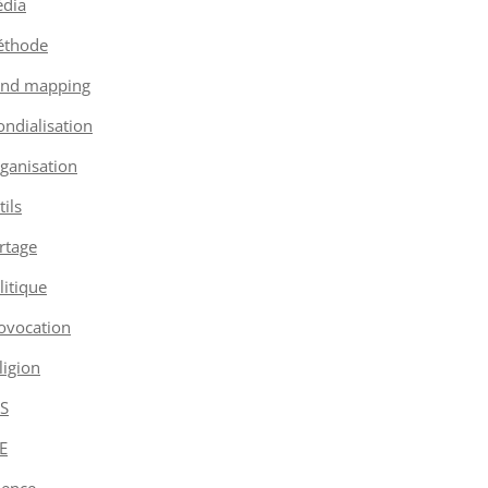
dia
thode
nd mapping
ndialisation
ganisation
tils
rtage
litique
ovocation
ligion
S
E
ience