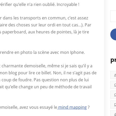
vérifier qu’elle n’a rien oublié. Incroyable !
Rec
ur dans les transports en commun, c’est assez
aire des choses sur leur ordi en tout cas…). Par
es paperboard, aux heures de pointes, là je tire
 prendre en photo la scène avec mon Iphone.
p
 charmante demoiselle, même si je sais qu’il y a
n blog pour lire ce billet. Non, il ne s’agit pas de
un coup de foudre. Pas question non plus de lui
C
ait qu’elle change un peu de méthode de travail
C
D
moiselle, avez vous essayé le
mind mapping
?
d