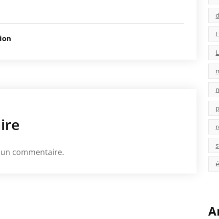
d
F
ion
L
p
ire
r
s
 un commentaire.
é
A