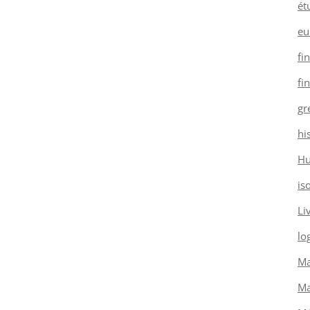
ét
eu
fi
fi
gr
hi
H
is
Li
log
Ma
Ma