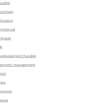
tualité
ockchain
vilisation
mmercial
ntraste
R
veloppement Durable
agnostic management
ital
vers
onomie
hique