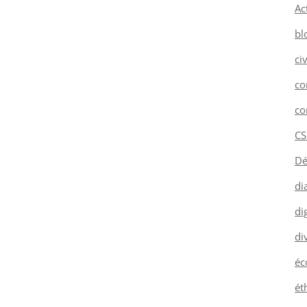
Ac
bl
ci
co
co
CS
Dé
di
dig
di
éc
ét