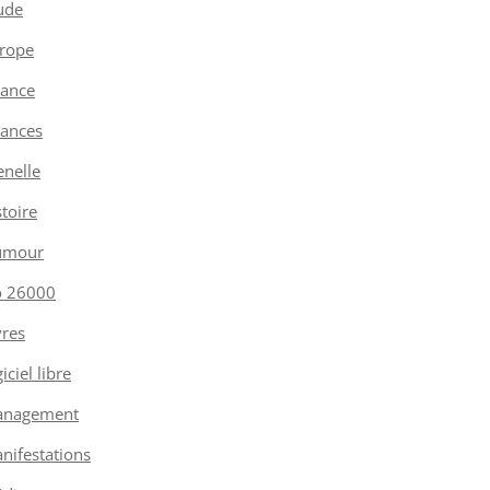
ude
rope
nance
nances
enelle
stoire
umour
o 26000
vres
iciel libre
nagement
nifestations