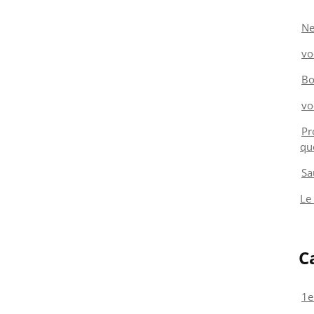
Ne
vo
Bo
vo
Pr
qu
Sa
Le
C
1e