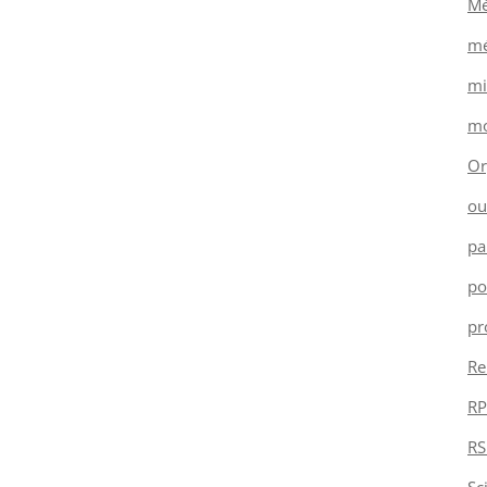
Mé
mé
mi
mo
Or
ou
pa
po
pr
Re
RP
RS
Sc