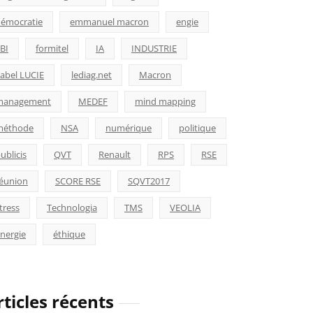
émocratie
emmanuel macron
engie
BI
formitel
IA
INDUSTRIE
abel LUCIE
lediag.net
Macron
management
MEDEF
mind mapping
méthode
NSA
numérique
politique
ublicis
QVT
Renault
RPS
RSE
éunion
SCORE RSE
SQVT2017
tress
Technologia
TMS
VEOLIA
nergie
éthique
rticles récents