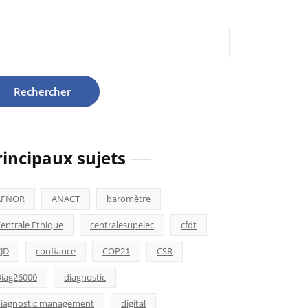
hercher :
rincipaux sujets
AFNOR
ANACT
baromètre
entrale Ethique
centralesupelec
cfdt
JD
confiance
COP21
CSR
iag26000
diagnostic
iagnostic management
digital