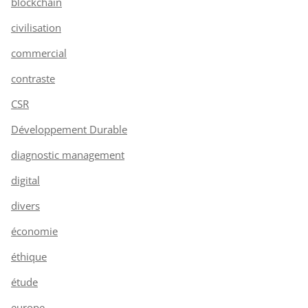
blockchain
civilisation
commercial
contraste
CSR
Développement Durable
diagnostic management
digital
divers
économie
éthique
étude
europe