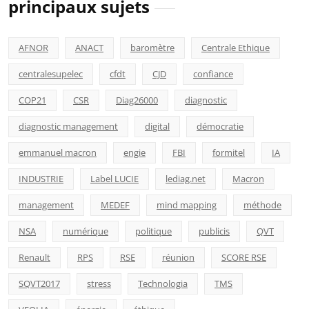
principaux sujets
AFNOR
ANACT
baromètre
Centrale Ethique
centralesupelec
cfdt
CJD
confiance
COP21
CSR
Diag26000
diagnostic
diagnostic management
digital
démocratie
emmanuel macron
engie
FBI
formitel
IA
INDUSTRIE
Label LUCIE
lediag.net
Macron
management
MEDEF
mind mapping
méthode
NSA
numérique
politique
publicis
QVT
Renault
RPS
RSE
réunion
SCORE RSE
SQVT2017
stress
Technologia
TMS