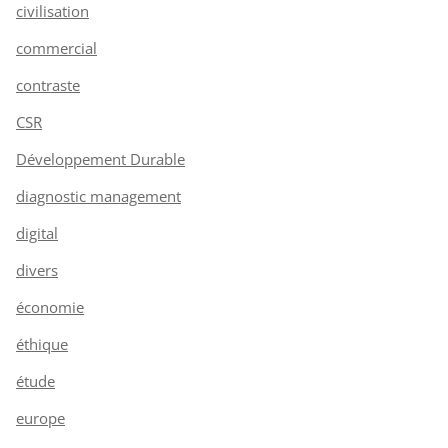
civilisation
commercial
contraste
CSR
Développement Durable
diagnostic management
digital
divers
économie
éthique
étude
europe