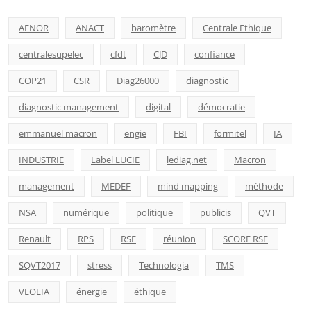
AFNOR
ANACT
baromètre
Centrale Ethique
centralesupelec
cfdt
CJD
confiance
COP21
CSR
Diag26000
diagnostic
diagnostic management
digital
démocratie
emmanuel macron
engie
FBI
formitel
IA
INDUSTRIE
Label LUCIE
lediag.net
Macron
management
MEDEF
mind mapping
méthode
NSA
numérique
politique
publicis
QVT
Renault
RPS
RSE
réunion
SCORE RSE
SQVT2017
stress
Technologia
TMS
VEOLIA
énergie
éthique