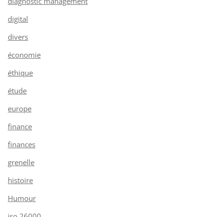
diagnostic management
digital
divers
économie
éthique
étude
europe
finance
finances
grenelle
histoire
Humour
iso 26000