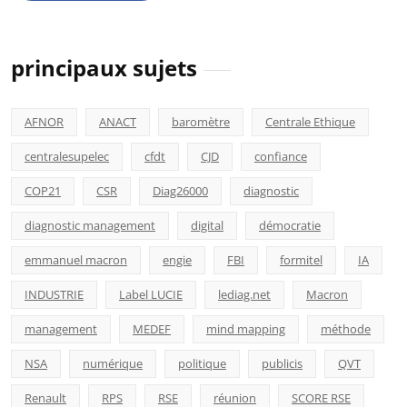
principaux sujets
AFNOR
ANACT
baromètre
Centrale Ethique
centralesupelec
cfdt
CJD
confiance
COP21
CSR
Diag26000
diagnostic
diagnostic management
digital
démocratie
emmanuel macron
engie
FBI
formitel
IA
INDUSTRIE
Label LUCIE
lediag.net
Macron
management
MEDEF
mind mapping
méthode
NSA
numérique
politique
publicis
QVT
Renault
RPS
RSE
réunion
SCORE RSE