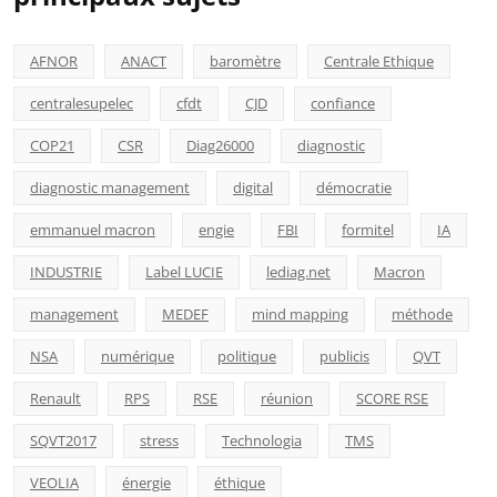
AFNOR
ANACT
baromètre
Centrale Ethique
centralesupelec
cfdt
CJD
confiance
COP21
CSR
Diag26000
diagnostic
diagnostic management
digital
démocratie
emmanuel macron
engie
FBI
formitel
IA
INDUSTRIE
Label LUCIE
lediag.net
Macron
management
MEDEF
mind mapping
méthode
NSA
numérique
politique
publicis
QVT
Renault
RPS
RSE
réunion
SCORE RSE
SQVT2017
stress
Technologia
TMS
VEOLIA
énergie
éthique