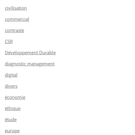
civilisation
commercial
contraste
CSR
Développement Durable
diagnostic management
digital
divers
économie
éthique
étude
europe