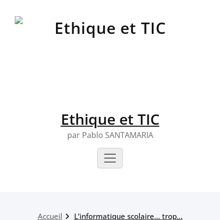
Skip
to
content
Ethique et TIC
par Pablo SANTAMARIA
Accueil
L’informatique scolaire… trop…