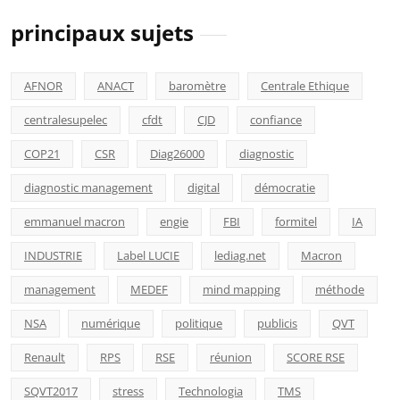
principaux sujets
AFNOR
ANACT
baromètre
Centrale Ethique
centralesupelec
cfdt
CJD
confiance
COP21
CSR
Diag26000
diagnostic
diagnostic management
digital
démocratie
emmanuel macron
engie
FBI
formitel
IA
INDUSTRIE
Label LUCIE
lediag.net
Macron
management
MEDEF
mind mapping
méthode
NSA
numérique
politique
publicis
QVT
Renault
RPS
RSE
réunion
SCORE RSE
SQVT2017
stress
Technologia
TMS