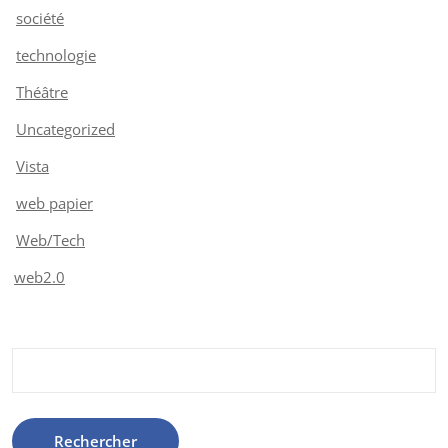
société
technologie
Théâtre
Uncategorized
Vista
web papier
Web/Tech
web2.0
Rechercher :