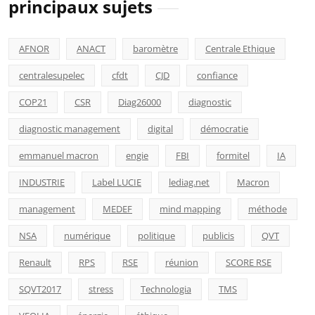
principaux sujets
AFNOR
ANACT
baromètre
Centrale Ethique
centralesupelec
cfdt
CJD
confiance
COP21
CSR
Diag26000
diagnostic
diagnostic management
digital
démocratie
emmanuel macron
engie
FBI
formitel
IA
INDUSTRIE
Label LUCIE
lediag.net
Macron
management
MEDEF
mind mapping
méthode
NSA
numérique
politique
publicis
QVT
Renault
RPS
RSE
réunion
SCORE RSE
SQVT2017
stress
Technologia
TMS