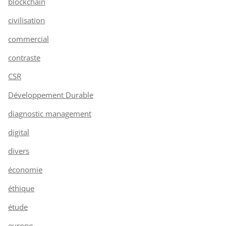
blockchain
civilisation
commercial
contraste
CSR
Développement Durable
diagnostic management
digital
divers
économie
éthique
étude
europe