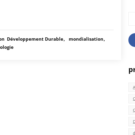
Rec
ion
Développement Durable
mondialisation
ologie
p
C
C
D
d