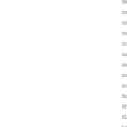
Mé
mé
mi
mo
Or
ou
pa
po
pr
Re
RP
RS
Sc