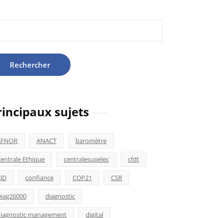
hercher :
rincipaux sujets
AFNOR
ANACT
baromètre
entrale Ethique
centralesupelec
cfdt
JD
confiance
COP21
CSR
iag26000
diagnostic
iagnostic management
digital