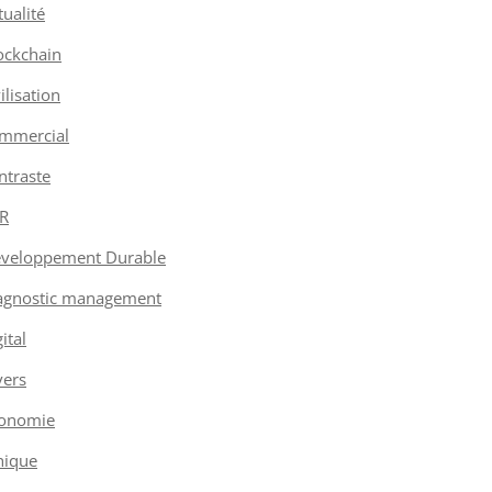
tualité
ockchain
vilisation
mmercial
ntraste
R
veloppement Durable
agnostic management
ital
vers
onomie
hique