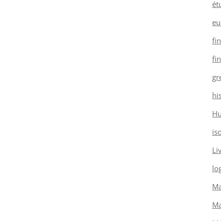
ét
eu
fi
fi
gr
hi
H
is
Li
log
Ma
Ma