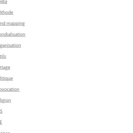
dia
thode
nd mapping
ndialisation
ganisation
tils
rtage
litique
ovocation
ligion
S
E
ience