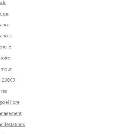
ude
rope
nance
nances
enelle
stoire
umour
o 26000
vres
iciel libre
nagement
nifestations