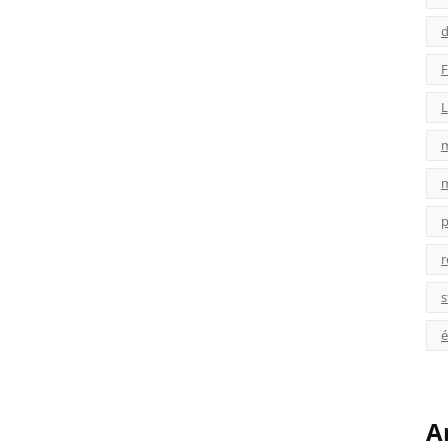
d
F
L
p
r
s
é
A