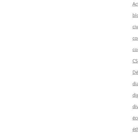
Ac
bl
ci
co
co
CS
Dé
di
dig
di
éc
ét