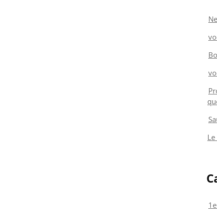
Ne
vo
Bo
vo
Pr
qu
Sa
Le
C
1e