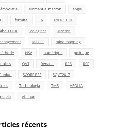
émocratie
emmanuel macron
engie
BI
formitel
IA
INDUSTRIE
abel LUCIE
lediag.net
Macron
management
MEDEF
mind mapping
méthode
NSA
numérique
politique
ublicis
QVT
Renault
RPS
RSE
éunion
SCORE RSE
SQVT2017
tress
Technologia
TMS
VEOLIA
nergie
éthique
rticles récents