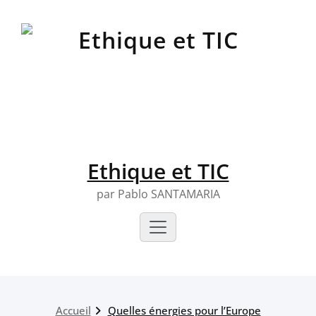
Skip
to
content
Ethique et TIC
par Pablo SANTAMARIA
Accueil
Quelles énergies pour l’Europe