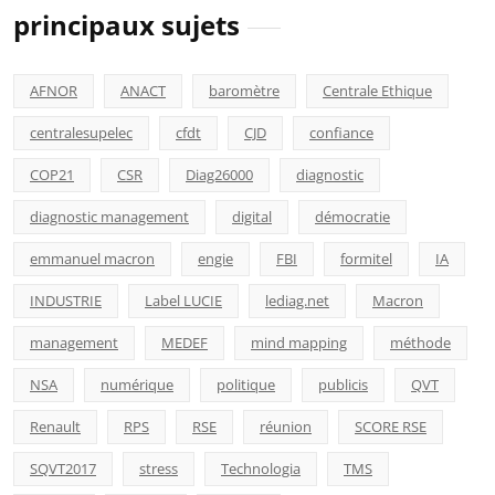
principaux sujets
AFNOR
ANACT
baromètre
Centrale Ethique
centralesupelec
cfdt
CJD
confiance
COP21
CSR
Diag26000
diagnostic
diagnostic management
digital
démocratie
emmanuel macron
engie
FBI
formitel
IA
INDUSTRIE
Label LUCIE
lediag.net
Macron
management
MEDEF
mind mapping
méthode
NSA
numérique
politique
publicis
QVT
Renault
RPS
RSE
réunion
SCORE RSE
SQVT2017
stress
Technologia
TMS