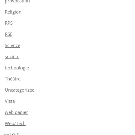
provocation
Religion
RPS
RSE
Science
société
technologie
Théâtre
Uncategorized
Vista
web papier
Web/Tech
web2.0