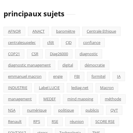
principaux sujets
AFNOR
ANACT
baromètre
Centrale Ethique
centralesupelec
cfdt
CJD
confiance
COP21
CSR
Diag26000
diagnostic
diagnostic management
digital
démocratie
emmanuel macron
engie
FBI
formitel
IA
INDUSTRIE
Label LUCIE
lediag.net
Macron
management
MEDEF
mind mapping
méthode
NSA
numérique
politique
publicis
QVT
Renault
RPS
RSE
réunion
SCORE RSE
SQVT2017
stress
Technologia
TMS