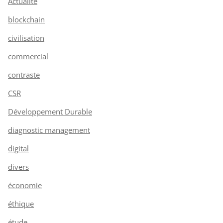
Actualité
blockchain
civilisation
commercial
contraste
CSR
Développement Durable
diagnostic management
digital
divers
économie
éthique
étude