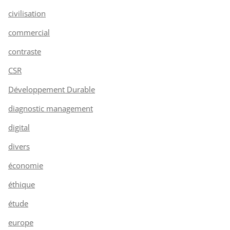
civilisation
commercial
contraste
CSR
Développement Durable
diagnostic management
digital
divers
économie
éthique
étude
europe