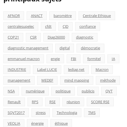
AFNOR
ANACT
baromètre
Centrale Ethique
centralesupelec
cfdt
CJD
confiance
COP21
CSR
Diag26000
diagnostic
diagnostic management
digital
démocratie
emmanuel macron
engie
FBI
formitel
IA
INDUSTRIE
Label LUCIE
lediag.net
Macron
management
MEDEF
mind mapping
méthode
NSA
numérique
politique
publicis
QVT
Renault
RPS
RSE
réunion
SCORE RSE
SQVT2017
stress
Technologia
TMS
VEOLIA
énergie
éthique