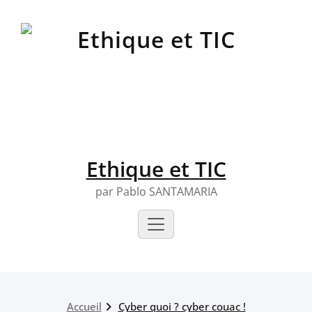
Skip
to
content
Ethique et TIC
par Pablo SANTAMARIA
Accueil
Cyber quoi ? cyber couac !