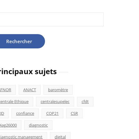
hercher :
rincipaux sujets
AFNOR
ANACT
baromètre
entrale Ethique
centralesupelec
cfdt
JD
confiance
COP21
CSR
iag26000
diagnostic
iagnostic management
digital