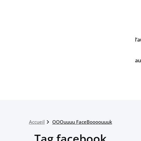
l’
au
Accueil
OOOuuuu FaceBoooouuuk
Tag facebook