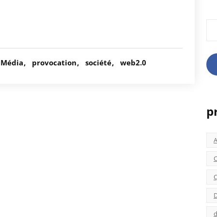
Rec
Média
provocation
société
web2.0
p
C
C
D
d