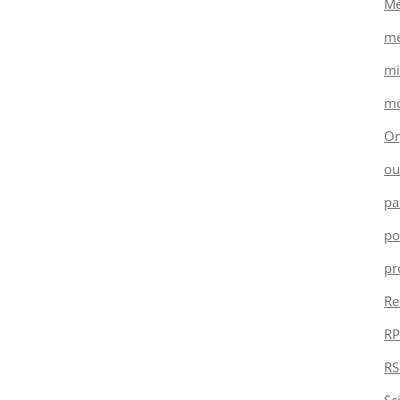
Mé
mé
mi
mo
Or
ou
pa
po
pr
Re
RP
RS
Sc