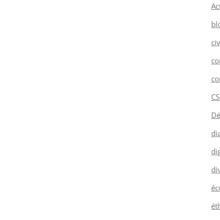
Ac
bl
ci
co
co
CS
Dé
di
dig
di
éc
ét