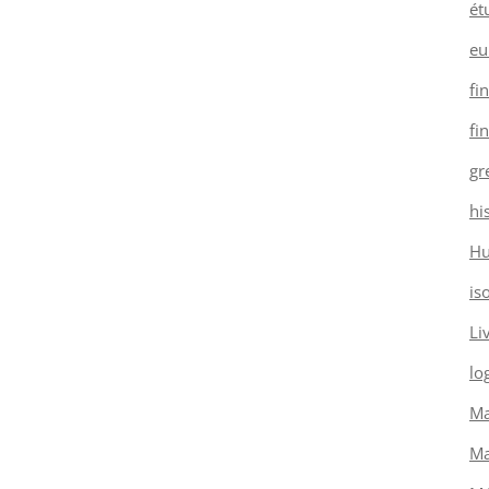
ét
eu
fi
fi
gr
hi
H
is
Li
log
Ma
Ma