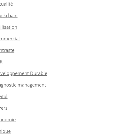
tualité
ockchain
vilisation
mmercial
ntraste
R
veloppement Durable
agnostic management
ital
vers
onomie
hique