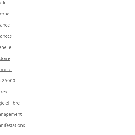
ude
rope
nance
nances
enelle
stoire
umour
o 26000
vres
iciel libre
nagement
nifestations