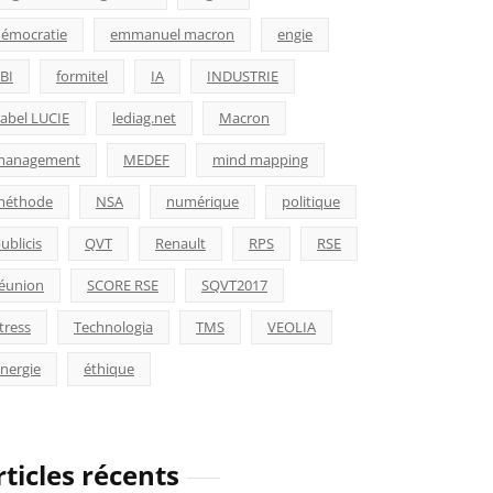
émocratie
emmanuel macron
engie
BI
formitel
IA
INDUSTRIE
abel LUCIE
lediag.net
Macron
management
MEDEF
mind mapping
méthode
NSA
numérique
politique
ublicis
QVT
Renault
RPS
RSE
éunion
SCORE RSE
SQVT2017
tress
Technologia
TMS
VEOLIA
nergie
éthique
rticles récents