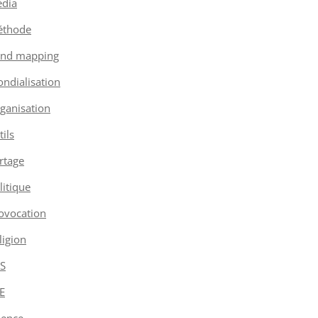
dia
thode
nd mapping
ndialisation
ganisation
tils
rtage
litique
ovocation
ligion
S
E
ience