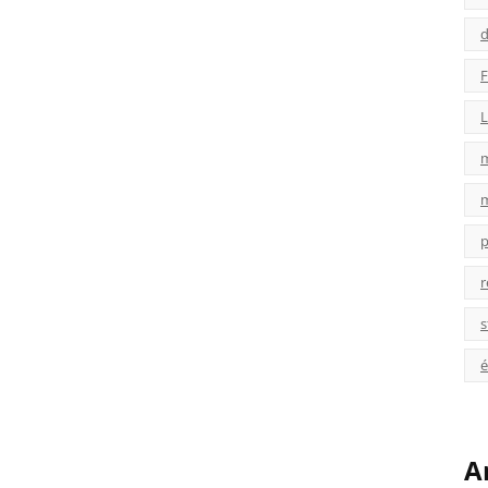
d
F
L
p
r
s
é
A