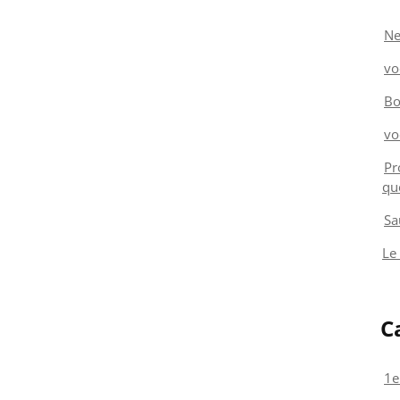
Ne
vo
Bo
vo
Pr
qu
Sa
Le
C
1e