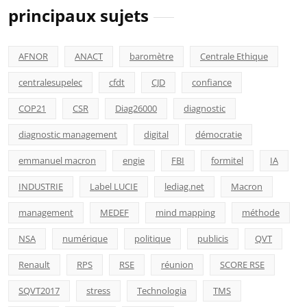
principaux sujets
AFNOR
ANACT
baromètre
Centrale Ethique
centralesupelec
cfdt
CJD
confiance
COP21
CSR
Diag26000
diagnostic
diagnostic management
digital
démocratie
emmanuel macron
engie
FBI
formitel
IA
INDUSTRIE
Label LUCIE
lediag.net
Macron
management
MEDEF
mind mapping
méthode
NSA
numérique
politique
publicis
QVT
Renault
RPS
RSE
réunion
SCORE RSE
SQVT2017
stress
Technologia
TMS