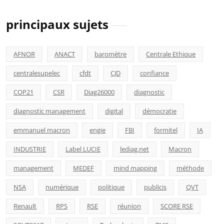
principaux sujets
AFNOR
ANACT
baromètre
Centrale Ethique
centralesupelec
cfdt
CJD
confiance
COP21
CSR
Diag26000
diagnostic
diagnostic management
digital
démocratie
emmanuel macron
engie
FBI
formitel
IA
INDUSTRIE
Label LUCIE
lediag.net
Macron
management
MEDEF
mind mapping
méthode
NSA
numérique
politique
publicis
QVT
Renault
RPS
RSE
réunion
SCORE RSE