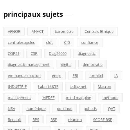
principaux sujets
AFNOR
ANACT
baromètre
Centrale Ethique
centralesupelec
cfdt
CJD
confiance
COP21
CSR
Diag26000
diagnostic
diagnostic management
digital
démocratie
emmanuel macron
engie
FBI
formitel
IA
INDUSTRIE
Label LUCIE
lediag.net
Macron
management
MEDEF
mind mapping
méthode
NSA
numérique
politique
publicis
QVT
Renault
RPS
RSE
réunion
SCORE RSE