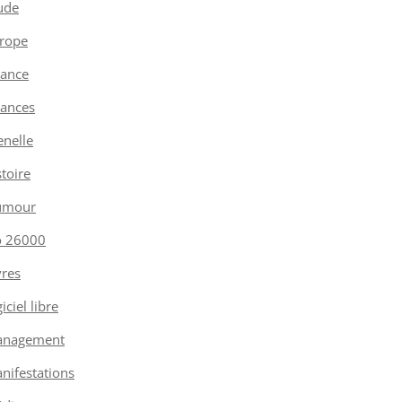
ude
rope
nance
nances
enelle
stoire
umour
o 26000
vres
iciel libre
nagement
nifestations