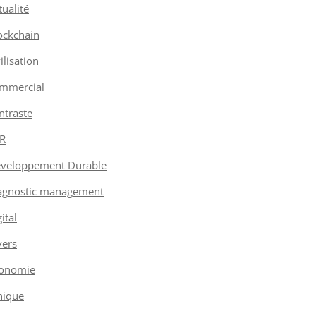
tualité
ockchain
vilisation
mmercial
ntraste
R
veloppement Durable
agnostic management
ital
vers
onomie
hique