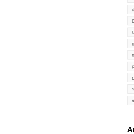
d
F
L
p
r
s
é
A