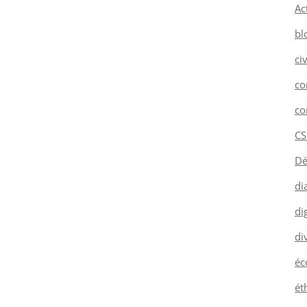
Ac
bl
ci
co
co
CS
Dé
di
dig
di
éc
ét