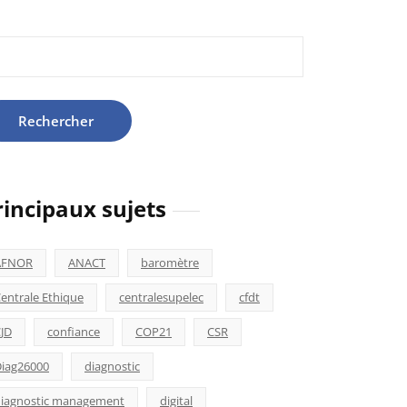
hercher :
rincipaux sujets
AFNOR
ANACT
baromètre
entrale Ethique
centralesupelec
cfdt
JD
confiance
COP21
CSR
iag26000
diagnostic
iagnostic management
digital