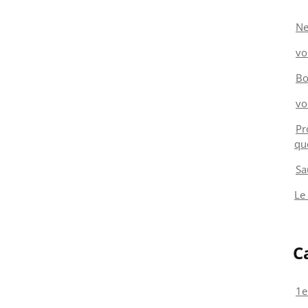
Ne
vo
Bo
vo
Pr
qu
Sa
Le
C
1e