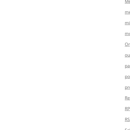
Mé
mé
mi
mo
Or
ou
pa
po
pr
Re
RP
RS
Sc