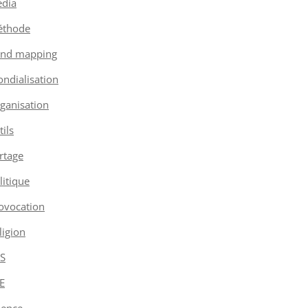
dia
thode
nd mapping
ndialisation
ganisation
tils
rtage
litique
ovocation
ligion
S
E
ience