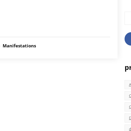
Rec
é
Manifestations
p
C
C
D
d