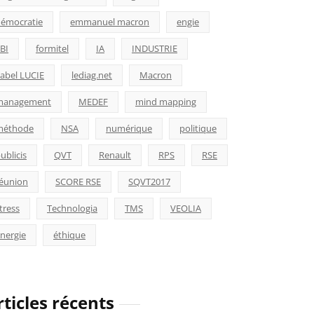
émocratie
emmanuel macron
engie
BI
formitel
IA
INDUSTRIE
abel LUCIE
lediag.net
Macron
management
MEDEF
mind mapping
méthode
NSA
numérique
politique
ublicis
QVT
Renault
RPS
RSE
éunion
SCORE RSE
SQVT2017
tress
Technologia
TMS
VEOLIA
nergie
éthique
rticles récents