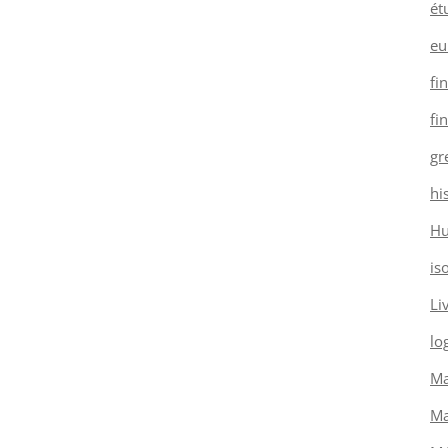
ét
eu
fi
fi
gr
hi
H
is
Li
log
Ma
Ma