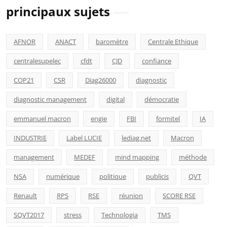
principaux sujets
AFNOR
ANACT
baromètre
Centrale Ethique
centralesupelec
cfdt
CJD
confiance
COP21
CSR
Diag26000
diagnostic
diagnostic management
digital
démocratie
emmanuel macron
engie
FBI
formitel
IA
INDUSTRIE
Label LUCIE
lediag.net
Macron
management
MEDEF
mind mapping
méthode
NSA
numérique
politique
publicis
QVT
Renault
RPS
RSE
réunion
SCORE RSE
SQVT2017
stress
Technologia
TMS