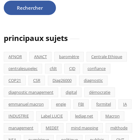
principaux sujets
AFNOR
ANACT
baromètre
Centrale Ethique
centralesupelec
cfdt
CJD
confiance
COP21
CSR
Diag26000
diagnostic
diagnostic management
digital
démocratie
emmanuel macron
engie
FBI
formitel
IA
INDUSTRIE
Label LUCIE
lediag.net
Macron
management
MEDEF
mind mapping
méthode
NSA
numérique
politique
publicis
QVT