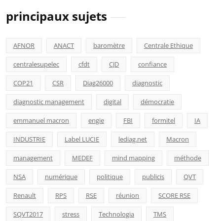
principaux sujets
AFNOR
ANACT
baromètre
Centrale Ethique
centralesupelec
cfdt
CJD
confiance
COP21
CSR
Diag26000
diagnostic
diagnostic management
digital
démocratie
emmanuel macron
engie
FBI
formitel
IA
INDUSTRIE
Label LUCIE
lediag.net
Macron
management
MEDEF
mind mapping
méthode
NSA
numérique
politique
publicis
QVT
Renault
RPS
RSE
réunion
SCORE RSE
SQVT2017
stress
Technologia
TMS