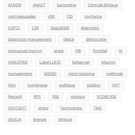
AFNOR
ANACT
baromètre
Centrale Ethique
centralesupelec
cfdt
CJD
confiance
COP21
CSR
Diag26000
diagnostic
diagnostic management
digital
démocratie
emmanuel macron
engie
FBI
formitel
IA
INDUSTRIE
Label LUCIE
lediag.net
Macron
management
MEDEF
mind mapping
méthode
NSA
numérique
politique
publicis
QVT
Renault
RPS
RSE
réunion
SCORE RSE
SQVT2017
stress
Technologia
TMS
VEOLIA
énergie
éthique