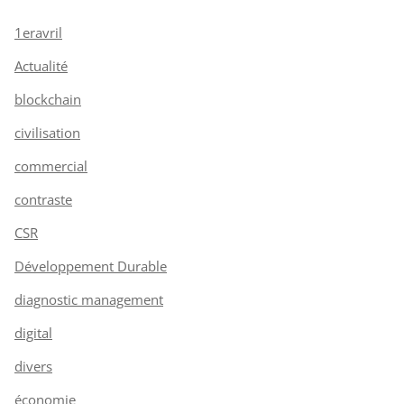
1eravril
Actualité
blockchain
civilisation
commercial
contraste
CSR
Développement Durable
diagnostic management
digital
divers
économie