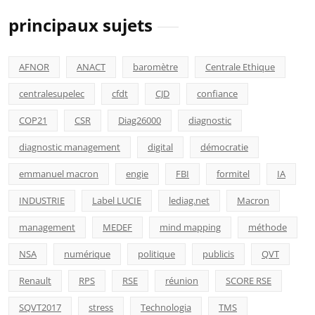
principaux sujets
AFNOR
ANACT
baromètre
Centrale Ethique
centralesupelec
cfdt
CJD
confiance
COP21
CSR
Diag26000
diagnostic
diagnostic management
digital
démocratie
emmanuel macron
engie
FBI
formitel
IA
INDUSTRIE
Label LUCIE
lediag.net
Macron
management
MEDEF
mind mapping
méthode
NSA
numérique
politique
publicis
QVT
Renault
RPS
RSE
réunion
SCORE RSE
SQVT2017
stress
Technologia
TMS