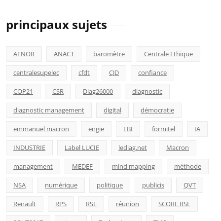
principaux sujets
AFNOR
ANACT
baromètre
Centrale Ethique
centralesupelec
cfdt
CJD
confiance
COP21
CSR
Diag26000
diagnostic
diagnostic management
digital
démocratie
emmanuel macron
engie
FBI
formitel
IA
INDUSTRIE
Label LUCIE
lediag.net
Macron
management
MEDEF
mind mapping
méthode
NSA
numérique
politique
publicis
QVT
Renault
RPS
RSE
réunion
SCORE RSE