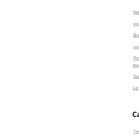
Ne
vo
Bo
vo
Pr
qu
Sa
Le
C
1e