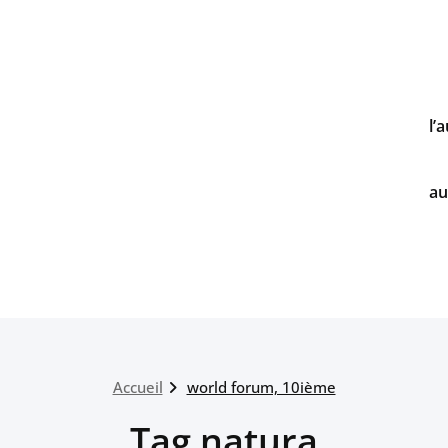
l’
au
Accueil
world forum, 10ième
Tag natura