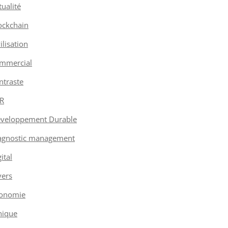
tualité
ockchain
vilisation
mmercial
ntraste
R
veloppement Durable
agnostic management
ital
vers
onomie
hique