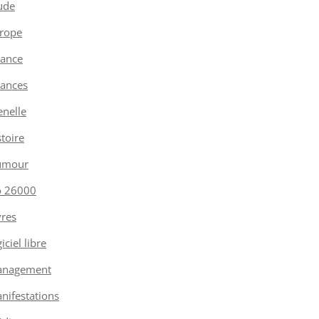
ude
rope
nance
nances
enelle
stoire
umour
o 26000
vres
iciel libre
nagement
nifestations