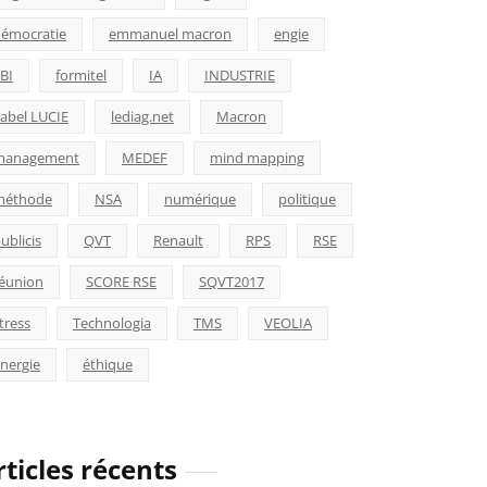
émocratie
emmanuel macron
engie
BI
formitel
IA
INDUSTRIE
abel LUCIE
lediag.net
Macron
management
MEDEF
mind mapping
méthode
NSA
numérique
politique
ublicis
QVT
Renault
RPS
RSE
éunion
SCORE RSE
SQVT2017
tress
Technologia
TMS
VEOLIA
nergie
éthique
rticles récents