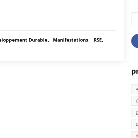
Rec
eloppement Durable
Manifestations
RSE
p
C
C
D
d