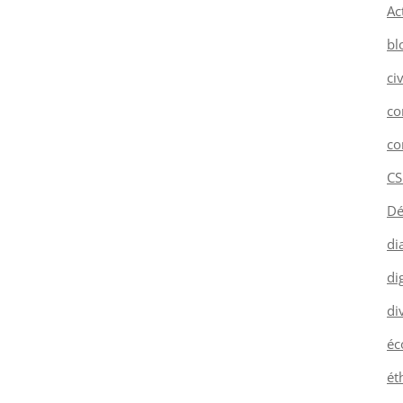
Ac
bl
ci
co
co
CS
Dé
di
dig
di
éc
ét