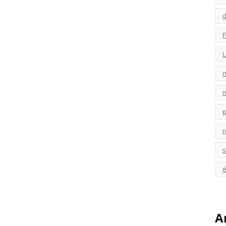
d
F
L
p
r
s
é
A