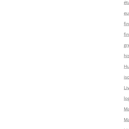
ét
eu
fi
fi
gr
hi
H
is
Li
log
Ma
Ma