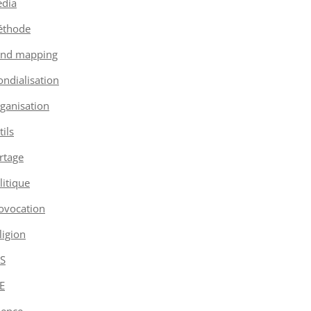
dia
thode
nd mapping
ndialisation
ganisation
tils
rtage
litique
ovocation
ligion
S
E
ience