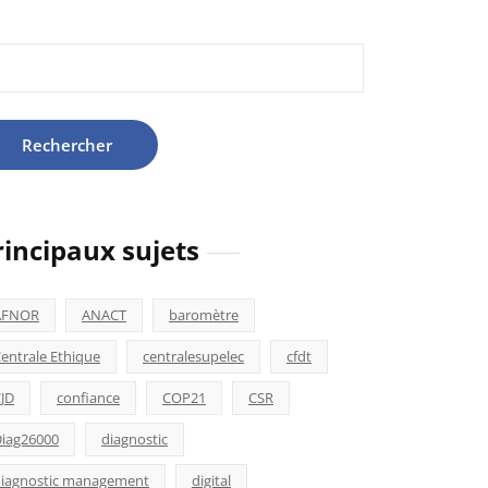
hercher :
rincipaux sujets
AFNOR
ANACT
baromètre
entrale Ethique
centralesupelec
cfdt
JD
confiance
COP21
CSR
iag26000
diagnostic
iagnostic management
digital