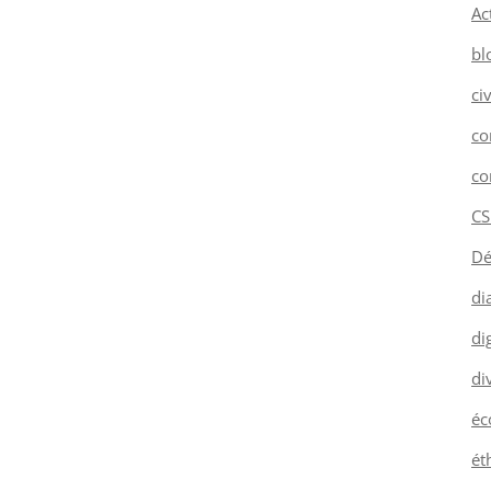
Ac
bl
ci
co
co
CS
Dé
di
dig
di
éc
ét