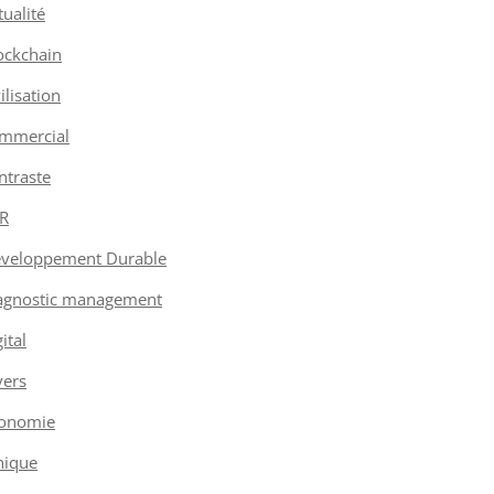
tualité
ockchain
vilisation
mmercial
ntraste
R
veloppement Durable
agnostic management
ital
vers
onomie
hique