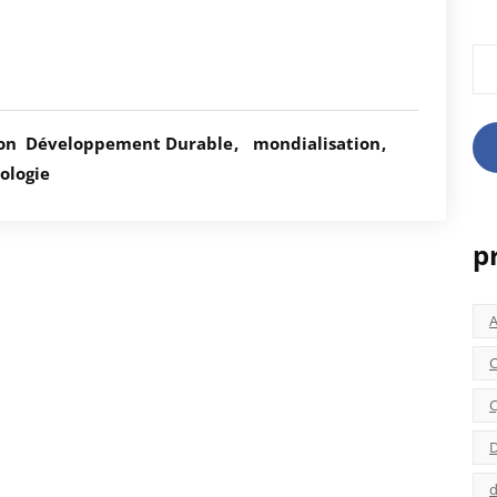
Rec
ion
Développement Durable
mondialisation
ologie
p
C
C
D
d