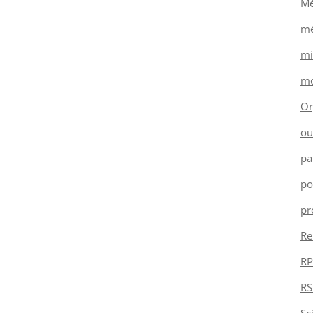
Mé
mé
mi
mo
Or
ou
pa
po
pr
Re
RP
RS
Sc