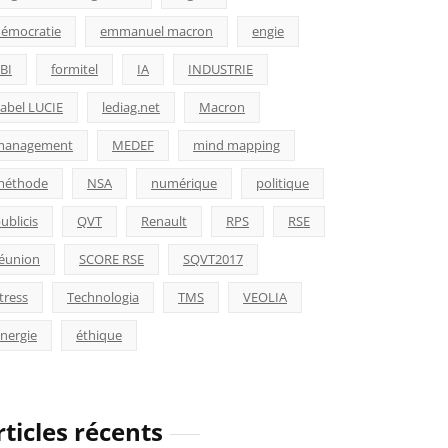
émocratie
emmanuel macron
engie
BI
formitel
IA
INDUSTRIE
abel LUCIE
lediag.net
Macron
management
MEDEF
mind mapping
méthode
NSA
numérique
politique
ublicis
QVT
Renault
RPS
RSE
éunion
SCORE RSE
SQVT2017
tress
Technologia
TMS
VEOLIA
nergie
éthique
rticles récents