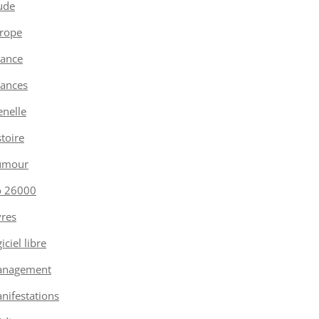
ude
rope
nance
nances
enelle
stoire
umour
o 26000
vres
iciel libre
nagement
nifestations