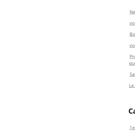
Ne
vo
Bo
vo
Pr
qu
Sa
Le
C
1e