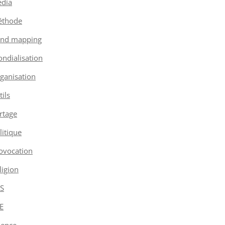
dia
thode
nd mapping
ndialisation
ganisation
tils
rtage
litique
ovocation
ligion
S
E
ience