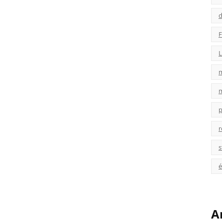
d
F
L
p
r
s
é
A