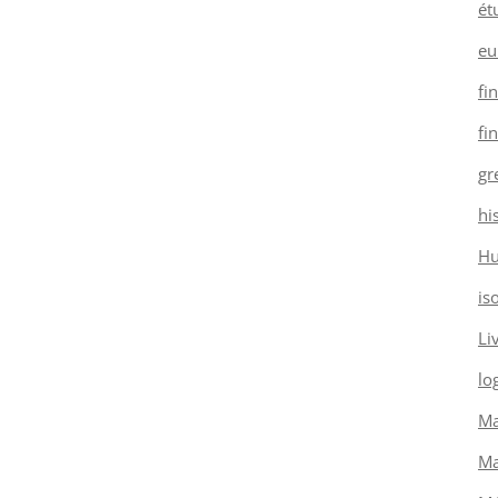
ét
eu
fi
fi
gr
hi
H
is
Li
log
Ma
Ma