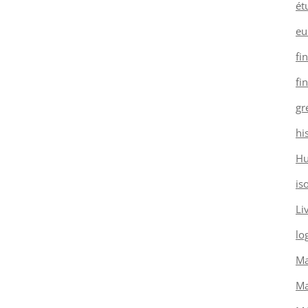
ét
eu
fi
fi
gr
hi
H
is
Li
log
Ma
Ma