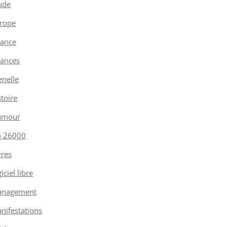
ude
rope
nance
nances
enelle
stoire
umour
o 26000
vres
iciel libre
nagement
nifestations