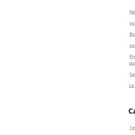
Ne
vo
Bo
vo
Pr
qu
Sa
Le
C
1e