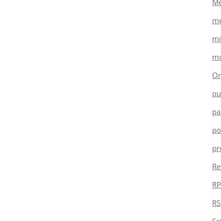
Mé
mé
mi
mo
Or
ou
pa
po
pr
Re
RP
RS
Sc