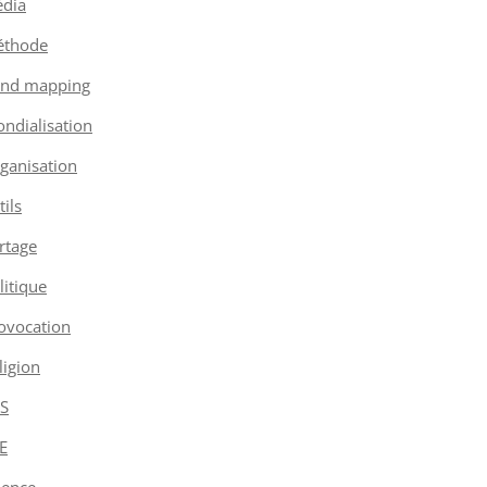
dia
thode
nd mapping
ndialisation
ganisation
tils
rtage
litique
ovocation
ligion
S
E
ience