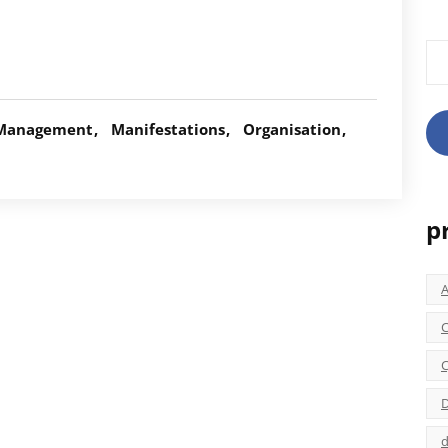
Rec
Management
Manifestations
Organisation
p
C
C
D
d