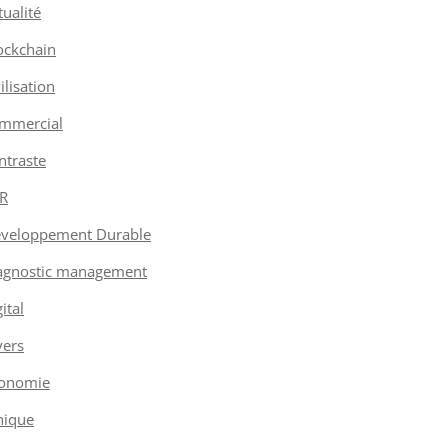
tualité
ockchain
vilisation
mmercial
ntraste
R
veloppement Durable
agnostic management
ital
vers
onomie
hique