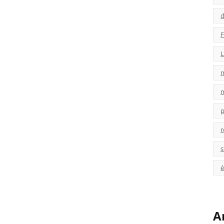
d
F
L
p
r
s
é
A