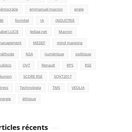
émocratie
emmanuel macron
engie
BI
formitel
IA
INDUSTRIE
abel LUCIE
lediag.net
Macron
management
MEDEF
mind mapping
méthode
NSA
numérique
politique
ublicis
QVT
Renault
RPS
RSE
éunion
SCORE RSE
SQVT2017
tress
Technologia
TMS
VEOLIA
nergie
éthique
rticles récents