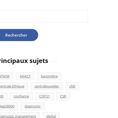
hercher :
rincipaux sujets
AFNOR
ANACT
baromètre
entrale Ethique
centralesupelec
cfdt
JD
confiance
COP21
CSR
iag26000
diagnostic
iagnostic management
digital