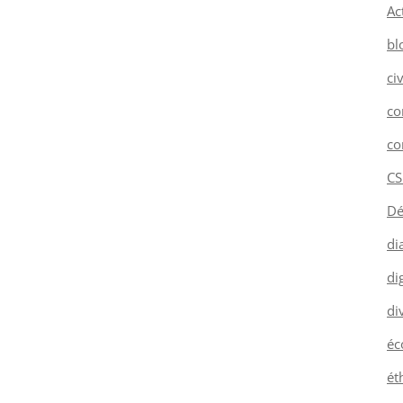
Ac
bl
ci
co
co
CS
Dé
di
dig
di
éc
ét