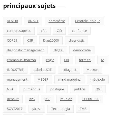
principaux sujets
AFNOR
ANACT
baromètre
Centrale Ethique
centralesupelec
cfdt
CJD
confiance
COP21
CSR
Diag26000
diagnostic
diagnostic management
digital
démocratie
emmanuel macron
engie
FBI
formitel
IA
INDUSTRIE
Label LUCIE
lediag.net
Macron
management
MEDEF
mind mapping
méthode
NSA
numérique
politique
publicis
QVT
Renault
RPS
RSE
réunion
SCORE RSE
SQVT2017
stress
Technologia
TMS