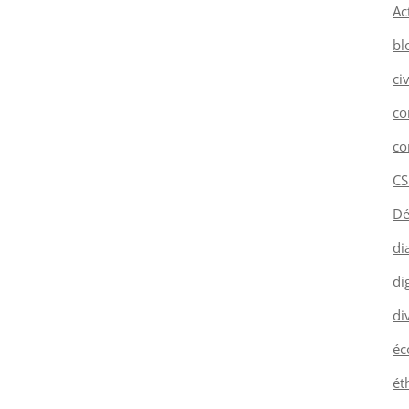
Ac
bl
ci
co
co
CS
Dé
di
dig
di
éc
ét