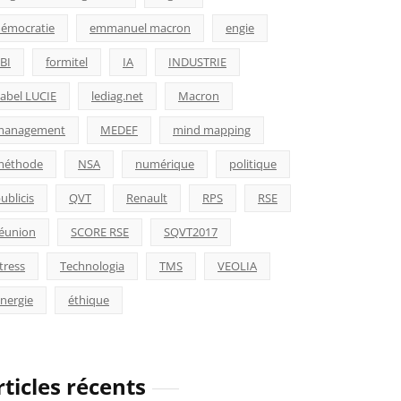
émocratie
emmanuel macron
engie
BI
formitel
IA
INDUSTRIE
abel LUCIE
lediag.net
Macron
management
MEDEF
mind mapping
méthode
NSA
numérique
politique
ublicis
QVT
Renault
RPS
RSE
éunion
SCORE RSE
SQVT2017
tress
Technologia
TMS
VEOLIA
nergie
éthique
rticles récents