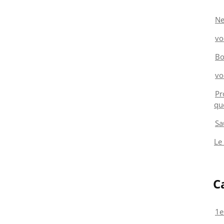
Ne
vo
Bo
vo
Pr
qu
Sa
Le
C
1e