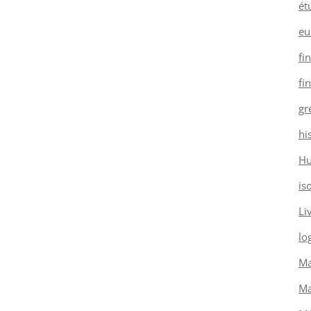
ét
eu
fi
fi
gr
hi
H
is
Li
log
Ma
Ma