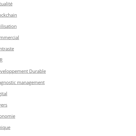
tualité
ockchain
vilisation
mmercial
ntraste
R
veloppement Durable
agnostic management
ital
vers
onomie
hique