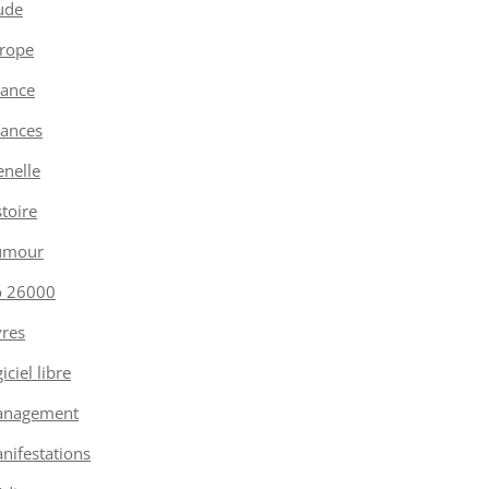
ude
rope
nance
nances
enelle
stoire
umour
o 26000
vres
iciel libre
nagement
nifestations