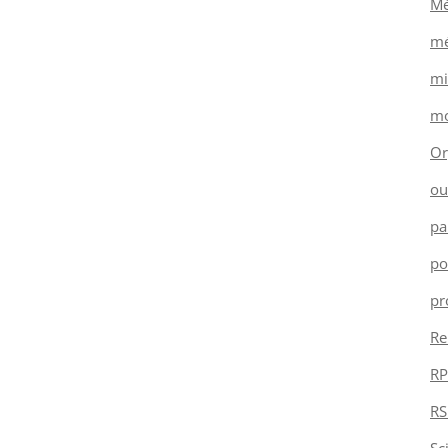
Mé
mé
mi
mo
Or
ou
pa
po
pr
Re
RP
RS
Sc