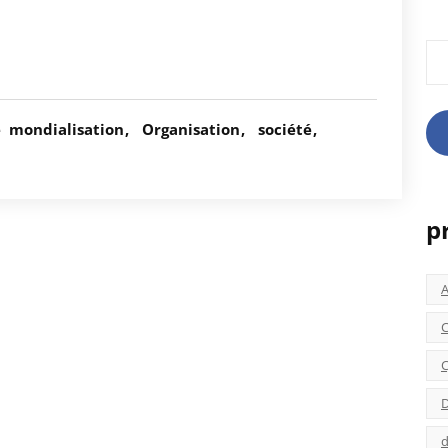
Rec
é
mondialisation
Organisation
société
p
C
C
D
d