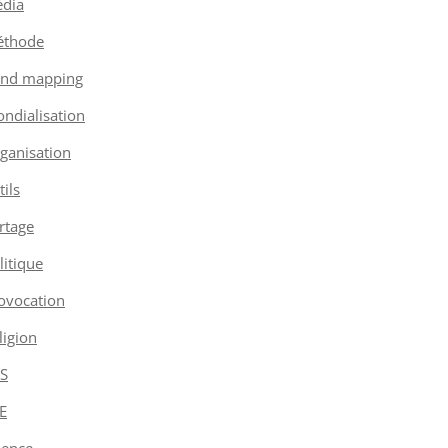
dia
thode
nd mapping
ndialisation
ganisation
tils
rtage
litique
ovocation
ligion
S
E
ience