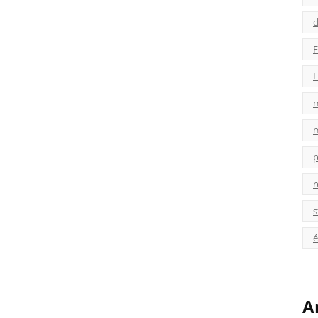
d
F
L
p
r
s
é
A