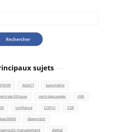
hercher :
rincipaux sujets
AFNOR
ANACT
baromètre
entrale Ethique
centralesupelec
cfdt
JD
confiance
COP21
CSR
iag26000
diagnostic
iagnostic management
digital