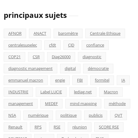
principaux sujets
AFNOR
ANACT
baromètre
Centrale Ethique
centralesupelec
cfdt
CJD
confiance
COP21
CSR
Diag26000
diagnostic
diagnostic management
digital
démocratie
emmanuel macron
engie
FBI
formitel
IA
INDUSTRIE
Label LUCIE
lediag.net
Macron
management
MEDEF
mind mapping
méthode
NSA
numérique
politique
publicis
QVT
Renault
RPS
RSE
réunion
SCORE RSE