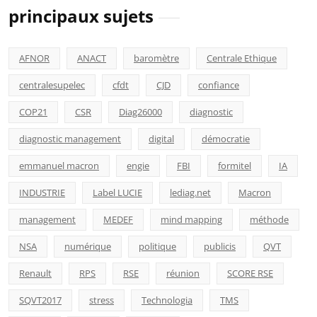
principaux sujets
AFNOR
ANACT
baromètre
Centrale Ethique
centralesupelec
cfdt
CJD
confiance
COP21
CSR
Diag26000
diagnostic
diagnostic management
digital
démocratie
emmanuel macron
engie
FBI
formitel
IA
INDUSTRIE
Label LUCIE
lediag.net
Macron
management
MEDEF
mind mapping
méthode
NSA
numérique
politique
publicis
QVT
Renault
RPS
RSE
réunion
SCORE RSE
SQVT2017
stress
Technologia
TMS