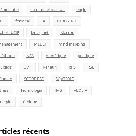
émocratie
emmanuel macron
engie
BI
formitel
IA
INDUSTRIE
abel LUCIE
lediag.net
Macron
management
MEDEF
mind mapping
méthode
NSA
numérique
politique
ublicis
QVT
Renault
RPS
RSE
éunion
SCORE RSE
SQVT2017
tress
Technologia
TMS
VEOLIA
nergie
éthique
rticles récents