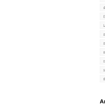
d
F
L
p
r
s
é
A