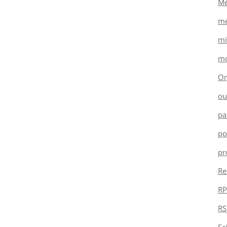
Mé
mé
mi
mo
Or
ou
pa
po
pr
Re
RP
RS
Sc