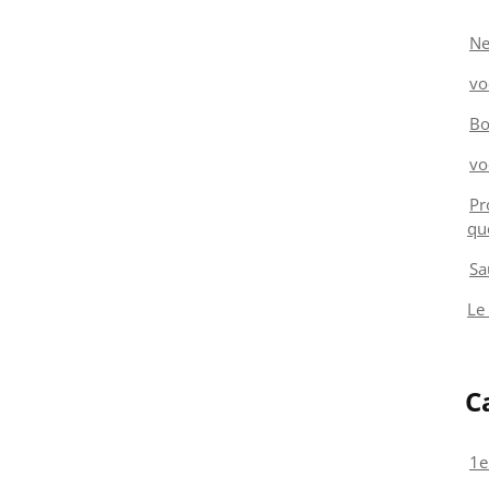
Ne
vo
Bo
vo
Pr
qu
Sa
Le
C
1e