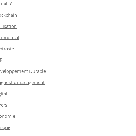
tualité
ockchain
vilisation
mmercial
ntraste
R
veloppement Durable
agnostic management
ital
vers
onomie
hique