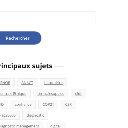
hercher :
rincipaux sujets
AFNOR
ANACT
baromètre
entrale Ethique
centralesupelec
cfdt
JD
confiance
COP21
CSR
iag26000
diagnostic
iagnostic management
digital