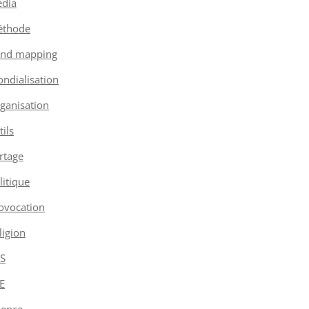
dia
thode
nd mapping
ndialisation
ganisation
tils
rtage
litique
ovocation
ligion
S
E
ience