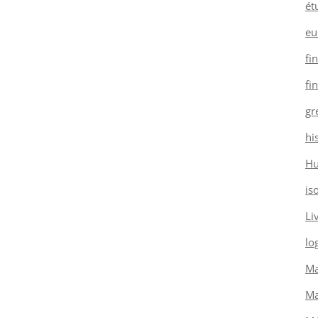
ét
eu
fi
fi
gr
hi
H
is
Li
log
Ma
Ma