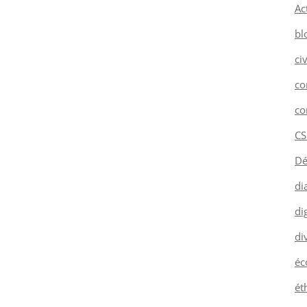
Ac
bl
ci
co
co
CS
Dé
di
dig
di
éc
ét