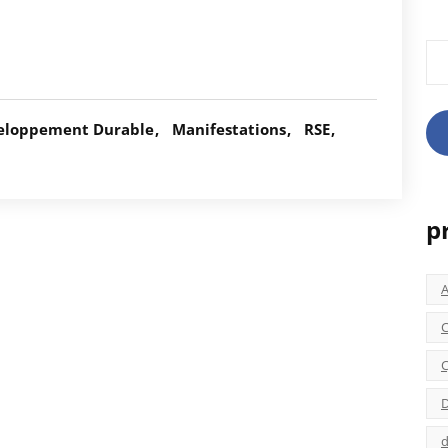
Rec
eloppement Durable
Manifestations
RSE
p
C
C
D
d