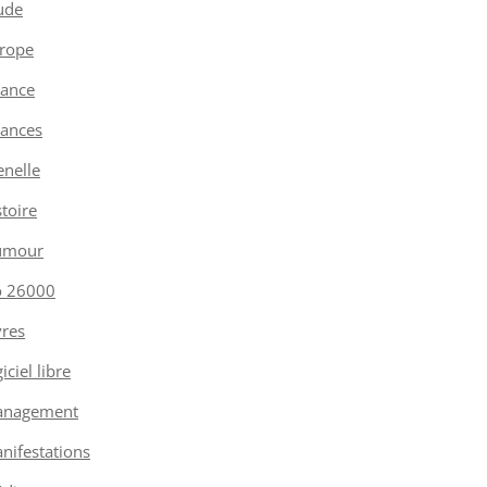
ude
rope
nance
nances
enelle
stoire
umour
o 26000
vres
iciel libre
nagement
nifestations