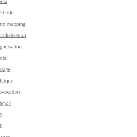
dia
thode
nd mapping
ndialisation
ganisation
tils
rtage
litique
ovocation
ligion
S
E
ience