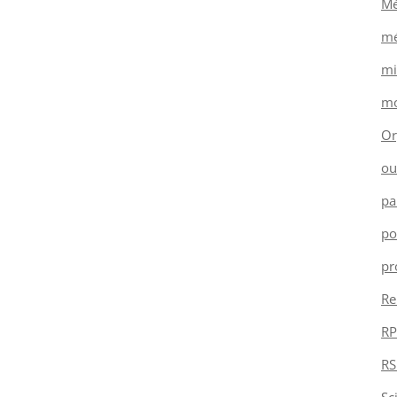
Mé
mé
mi
mo
Or
ou
pa
po
pr
Re
RP
RS
Sc