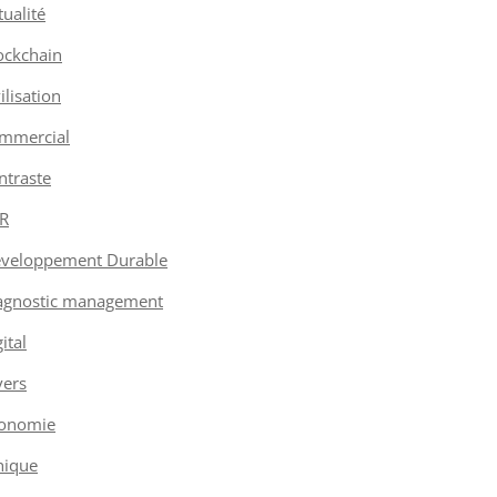
tualité
ockchain
vilisation
mmercial
ntraste
R
veloppement Durable
agnostic management
ital
vers
onomie
hique