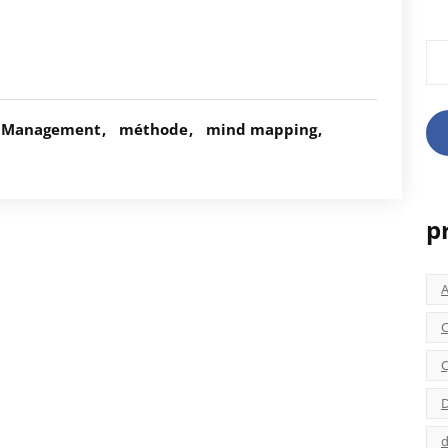
Rec
Management
méthode
mind mapping
p
C
C
D
d