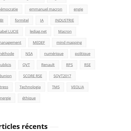
émocratie
emmanuel macron
engie
BI
formitel
IA
INDUSTRIE
abel LUCIE
lediag.net
Macron
management
MEDEF
mind mapping
méthode
NSA
numérique
politique
ublicis
QVT
Renault
RPS
RSE
éunion
SCORE RSE
SQVT2017
tress
Technologia
TMS
VEOLIA
nergie
éthique
rticles récents