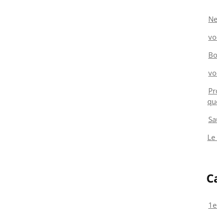
Ne
vo
Bo
vo
Pr
qu
Sa
Le
C
1e