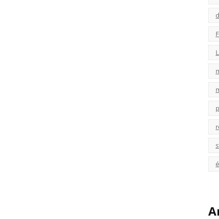
d
F
L
p
r
s
é
A