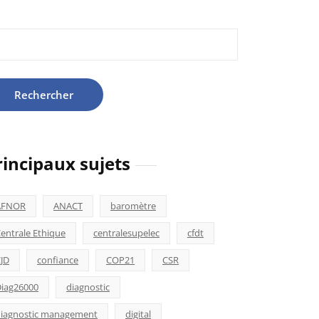
hercher :
rincipaux sujets
AFNOR
ANACT
baromètre
entrale Ethique
centralesupelec
cfdt
JD
confiance
COP21
CSR
iag26000
diagnostic
iagnostic management
digital