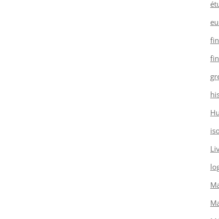
ét
eu
fi
fi
gr
hi
H
is
Li
log
Ma
Ma