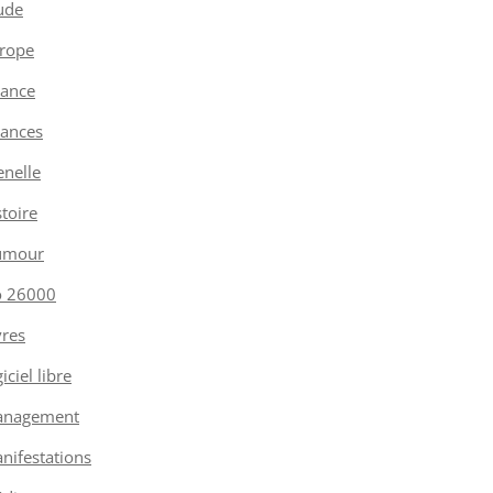
ude
rope
nance
nances
enelle
stoire
umour
o 26000
vres
iciel libre
nagement
nifestations