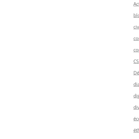
Ac
bl
ci
co
co
CS
Dé
di
dig
di
éc
ét