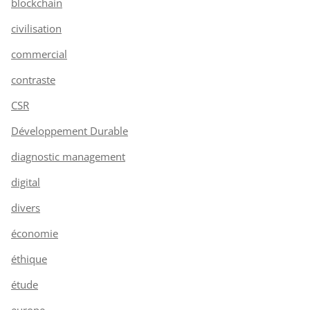
blockchain
civilisation
commercial
contraste
CSR
Développement Durable
diagnostic management
digital
divers
économie
éthique
étude
europe