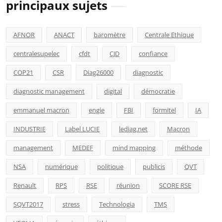
principaux sujets
AFNOR
ANACT
baromètre
Centrale Ethique
centralesupelec
cfdt
CJD
confiance
COP21
CSR
Diag26000
diagnostic
diagnostic management
digital
démocratie
emmanuel macron
engie
FBI
formitel
IA
INDUSTRIE
Label LUCIE
lediag.net
Macron
management
MEDEF
mind mapping
méthode
NSA
numérique
politique
publicis
QVT
Renault
RPS
RSE
réunion
SCORE RSE
SQVT2017
stress
Technologia
TMS