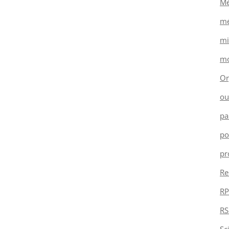
Mé
mé
mi
mo
Or
ou
pa
po
pr
Re
RP
RS
Sc