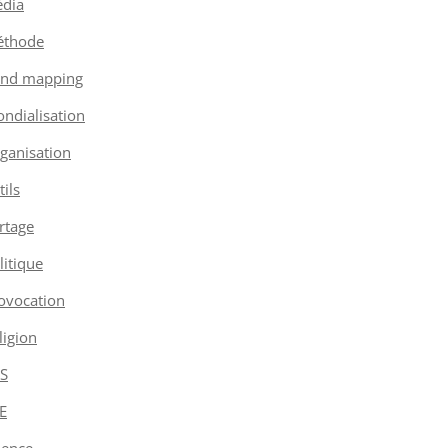
dia
thode
nd mapping
ndialisation
ganisation
tils
rtage
litique
ovocation
ligion
S
E
ience