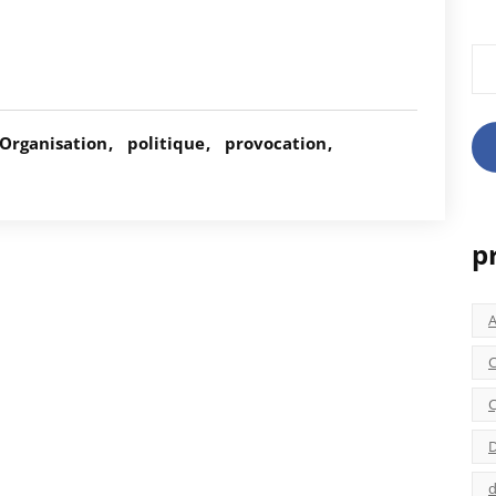
Rec
Organisation
politique
provocation
p
C
C
D
d