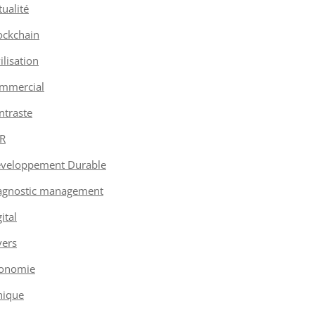
tualité
ockchain
vilisation
mmercial
ntraste
R
veloppement Durable
agnostic management
ital
vers
onomie
hique