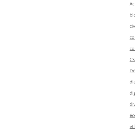
Ac
bl
ci
co
co
CS
Dé
di
dig
di
éc
ét