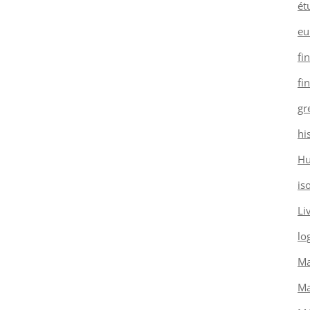
ét
eu
fi
fi
gr
hi
H
is
Li
log
Ma
Ma