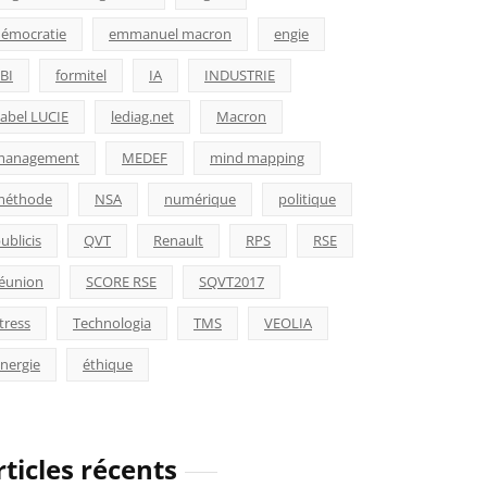
émocratie
emmanuel macron
engie
BI
formitel
IA
INDUSTRIE
abel LUCIE
lediag.net
Macron
management
MEDEF
mind mapping
méthode
NSA
numérique
politique
ublicis
QVT
Renault
RPS
RSE
éunion
SCORE RSE
SQVT2017
tress
Technologia
TMS
VEOLIA
nergie
éthique
rticles récents