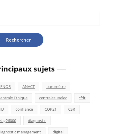
hercher :
rincipaux sujets
AFNOR
ANACT
baromètre
entrale Ethique
centralesupelec
cfdt
JD
confiance
COP21
CSR
iag26000
diagnostic
iagnostic management
digital