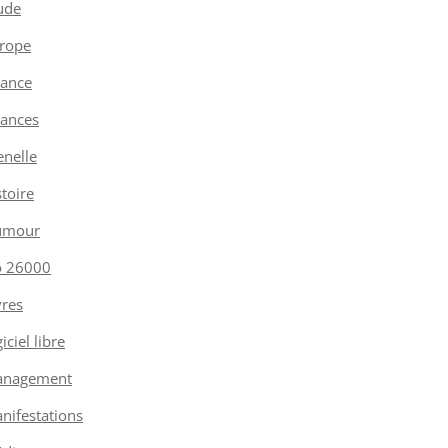
ude
rope
nance
nances
enelle
stoire
umour
o 26000
vres
iciel libre
nagement
nifestations