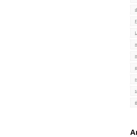
d
F
L
p
r
s
é
A