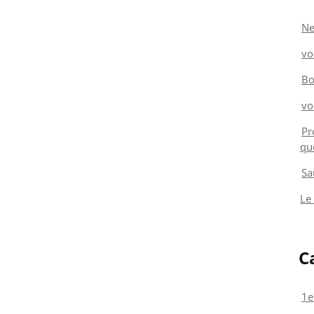
Ne
vo
Bo
vo
Pr
qu
Sa
Le
C
1e