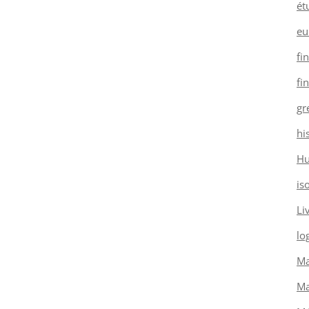
ét
eu
fi
fi
gr
hi
H
is
Li
log
Ma
Ma