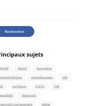
hercher :
rincipaux sujets
AFNOR
ANACT
baromètre
entrale Ethique
centralesupelec
cfdt
JD
confiance
COP21
CSR
iag26000
diagnostic
iagnostic management
digital