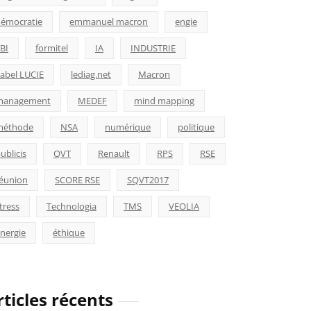
émocratie
emmanuel macron
engie
BI
formitel
IA
INDUSTRIE
abel LUCIE
lediag.net
Macron
management
MEDEF
mind mapping
méthode
NSA
numérique
politique
ublicis
QVT
Renault
RPS
RSE
éunion
SCORE RSE
SQVT2017
tress
Technologia
TMS
VEOLIA
nergie
éthique
rticles récents