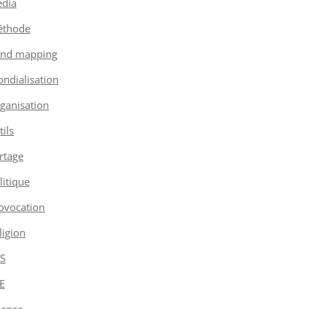
dia
thode
nd mapping
ndialisation
ganisation
tils
rtage
litique
ovocation
ligion
S
E
ience