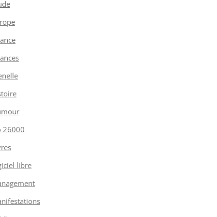
ude
rope
nance
nances
enelle
stoire
umour
o 26000
vres
iciel libre
nagement
nifestations