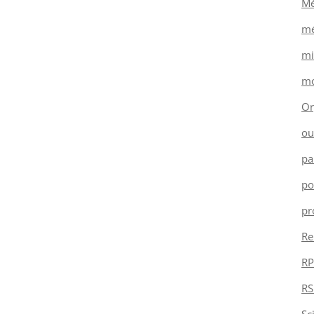
Mé
mé
mi
mo
Or
ou
pa
po
pr
Re
RP
RS
Sc