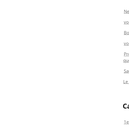
Ne
vo
Bo
vo
Pr
qu
Sa
Le
C
1e