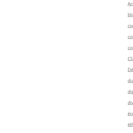
Ac
bl
ci
co
co
CS
Dé
di
dig
di
éc
ét