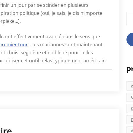
finir un jour par se scinder en plusieurs
tion politique (oui, je sais, je dis n’importe
Rec
erplexe…).
e ont effectivement avancé dans le sens que
e premier tour
. Les mariannes sont maintenant
t choisi ségolène et en bleue pour celles
r utiliser cet outil hélas typiquement américain.
p
C
C
D
ire
d