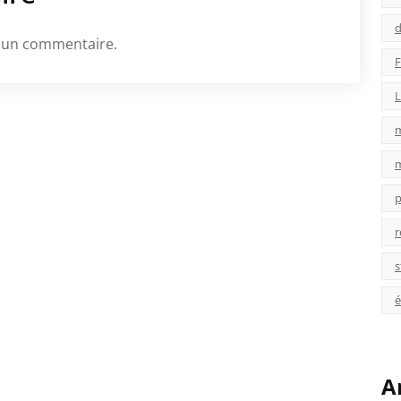
d
 un commentaire.
F
L
p
r
s
é
A