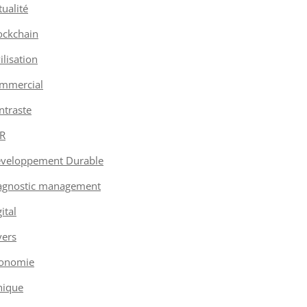
tualité
ockchain
vilisation
mmercial
ntraste
R
veloppement Durable
agnostic management
ital
vers
onomie
hique