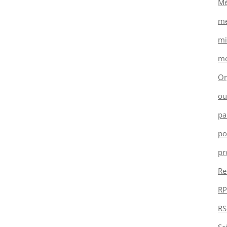
Mé
mé
mi
mo
Or
ou
pa
po
pr
Re
RP
RS
Sc