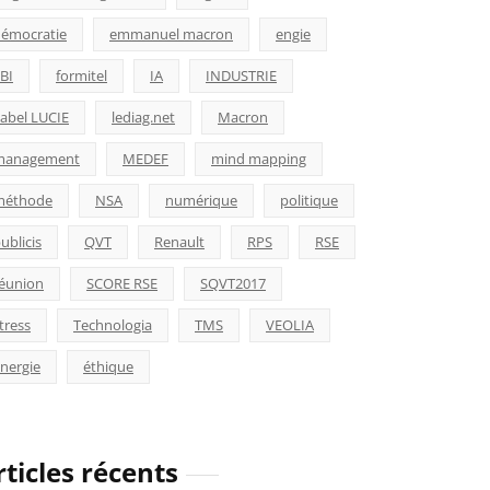
émocratie
emmanuel macron
engie
BI
formitel
IA
INDUSTRIE
abel LUCIE
lediag.net
Macron
management
MEDEF
mind mapping
méthode
NSA
numérique
politique
ublicis
QVT
Renault
RPS
RSE
éunion
SCORE RSE
SQVT2017
tress
Technologia
TMS
VEOLIA
nergie
éthique
rticles récents