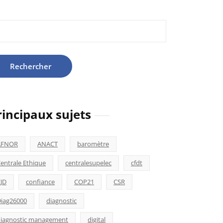
hercher :
rincipaux sujets
AFNOR
ANACT
baromètre
entrale Ethique
centralesupelec
cfdt
JD
confiance
COP21
CSR
iag26000
diagnostic
iagnostic management
digital