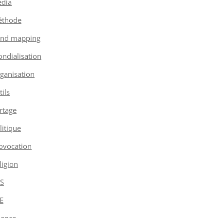
dia
thode
nd mapping
ndialisation
ganisation
tils
rtage
litique
ovocation
ligion
S
E
ience