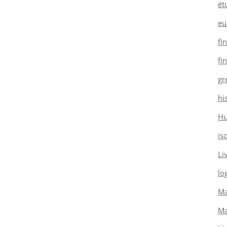
ét
eu
fi
fi
gr
hi
H
is
Li
log
Ma
Ma