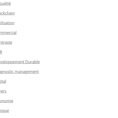
tualité
ockchain
vilisation
mmercial
ntraste
R
veloppement Durable
agnostic management
ital
vers
onomie
hique