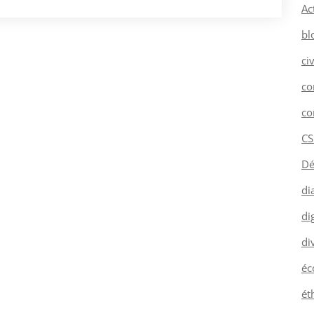
Ac
bl
ci
co
co
CS
Dé
di
dig
di
éc
ét