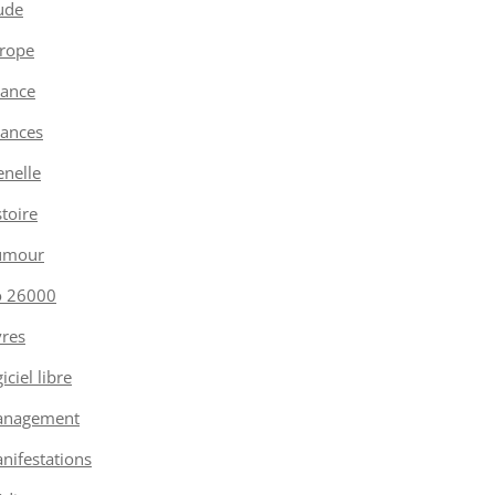
ude
rope
nance
nances
enelle
stoire
umour
o 26000
vres
iciel libre
nagement
nifestations