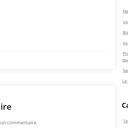
Ne
vo
Bo
vo
Pr
qu
Sa
Le
C
ire
1e
 un commentaire.