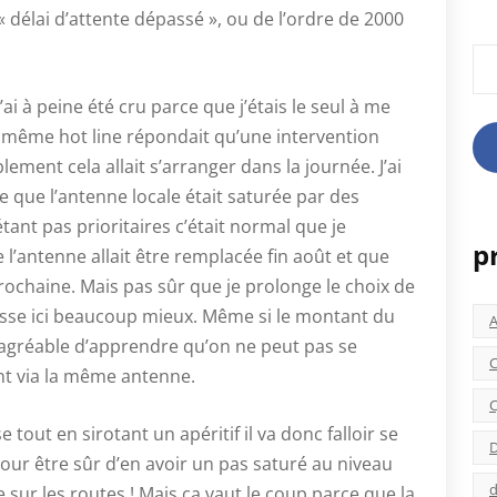
 délai d’attente dépassé », ou de l’ordre de 2000
Rec
ai à peine été cru parce que j’étais le seul à me
 même hot line répondait qu’une intervention
lement cela allait s’arranger dans la journée. J’ai
que l’antenne locale était saturée par des
tant pas prioritaires c’était normal que je
p
 l’antenne allait être remplacée fin août et que
ochaine. Mais pas sûr que je prolonge le choix de
asse ici beaucoup mieux. Même si le montant du
ésagréable d’apprendre qu’on ne peut pas se
C
nt via la même antenne.
C
tout en sirotant un apéritif il va donc falloir se
D
ur être sûr d’en avoir un pas saturé au niveau
d
 sur les routes ! Mais ça vaut le coup parce que la