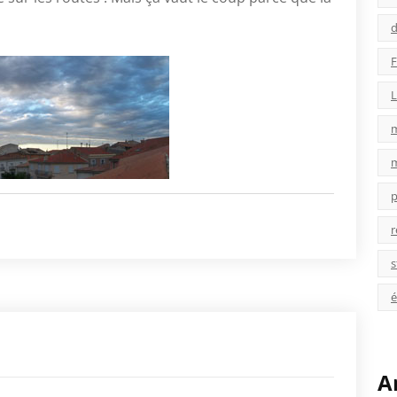
d
F
L
p
r
s
é
A