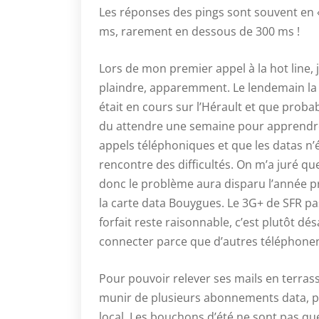
Les réponses des pings sont souvent en «
ms, rarement en dessous de 300 ms !
Lors de mon premier appel à la hot line, j’
plaindre, apparemment. Le lendemain la
était en cours sur l’Hérault et que probab
du attendre une semaine pour apprendre 
appels téléphoniques et que les datas n’é
rencontre des difficultés. On m’a juré que
donc le problème aura disparu l’année pr
la carte data Bouygues. Le 3G+ de SFR p
forfait reste raisonnable, c’est plutôt d
connecter parce que d’autres téléphone
Pour pouvoir relever ses mails en terrasse 
munir de plusieurs abonnements data, po
local. Les bouchons d’été ne sont pas que