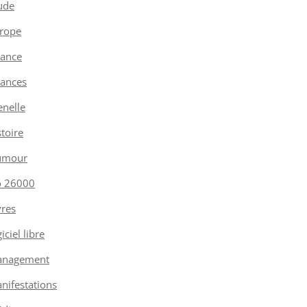
ude
rope
nance
nances
enelle
stoire
umour
o 26000
vres
iciel libre
nagement
nifestations