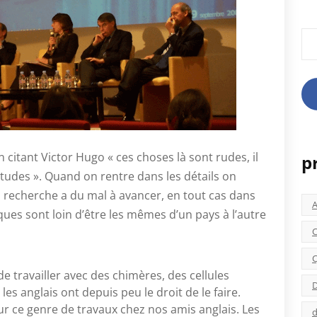
Rec
citant Victor Hugo « ces choses là sont rudes, il
p
études ». Quand on rentre dans les détails on
recherche a du mal à avancer, en tout cas dans
iques sont loin d’être les mêmes d’un pays à l’autre
C
C
e travailler avec des chimères, des cellules
D
 anglais ont depuis peu le droit de le faire.
our ce genre de travaux chez nos amis anglais. Les
d