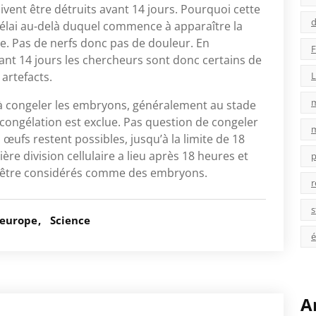
vent être détruits avant 14 jours. Pourquoi cette
d
e délai au-delà duquel commence à apparaître la
ère. Pas de nerfs donc pas de douleur. En
F
vant 14 jours les chercheurs sont donc certains de
L
artefacts.
s à congeler les embryons, généralement au stade
e congélation est exclue. Pas question de congeler
œufs restent possibles, jusqu’à la limite de 18
re division cellulaire a lieu après 18 heures et
p
e être considérés comme des embryons.
r
s
europe
Science
é
A