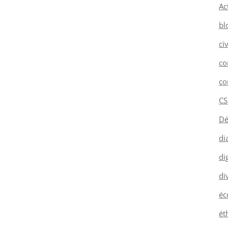
Ac
bl
ci
co
co
CS
Dé
di
dig
di
éc
ét