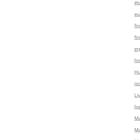
ét
eu
fi
fi
gr
hi
H
is
Li
log
Ma
Ma