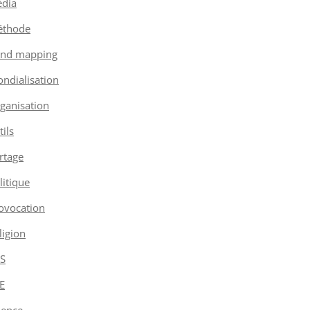
dia
thode
nd mapping
ndialisation
ganisation
tils
rtage
litique
ovocation
ligion
S
E
ience