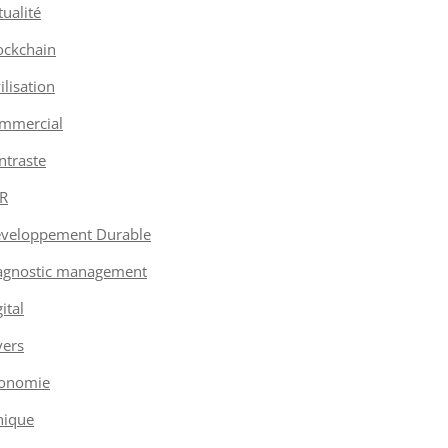
tualité
ockchain
vilisation
mmercial
ntraste
R
veloppement Durable
agnostic management
ital
vers
onomie
hique