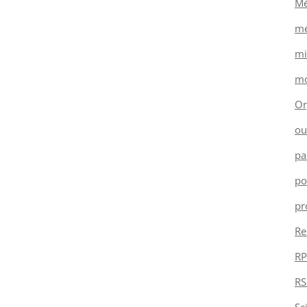
Mé
mé
mi
mo
Or
ou
pa
po
pr
Re
RP
RS
Sc