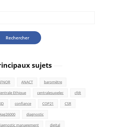
hercher :
rincipaux sujets
AFNOR
ANACT
baromètre
entrale Ethique
centralesupelec
cfdt
JD
confiance
COP21
CSR
iag26000
diagnostic
iagnostic management
digital