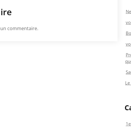
ire
Ne
vo
 un commentaire.
Bo
vo
Pr
qu
Sa
Le
C
1e