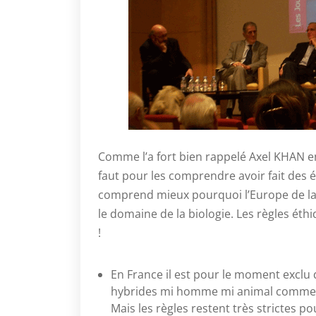
Comme l’a fort bien rappelé Axel KHAN en 
faut pour les comprendre avoir fait des 
comprend mieux pourquoi l’Europe de la 
le domaine de la biologie. Les règles éth
!
En France il est pour le moment exclu d
hybrides mi homme mi animal comme les
Mais les règles restent très strictes p