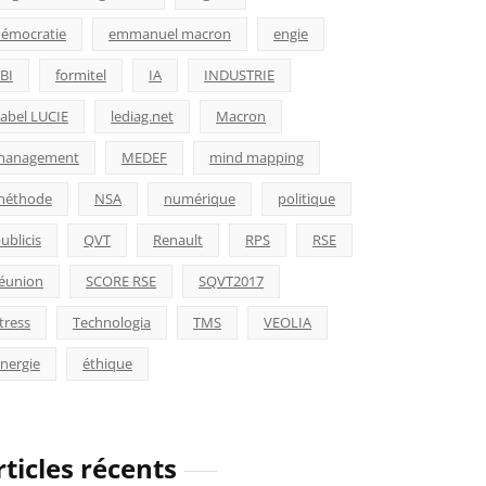
émocratie
emmanuel macron
engie
BI
formitel
IA
INDUSTRIE
abel LUCIE
lediag.net
Macron
management
MEDEF
mind mapping
méthode
NSA
numérique
politique
ublicis
QVT
Renault
RPS
RSE
éunion
SCORE RSE
SQVT2017
tress
Technologia
TMS
VEOLIA
nergie
éthique
rticles récents